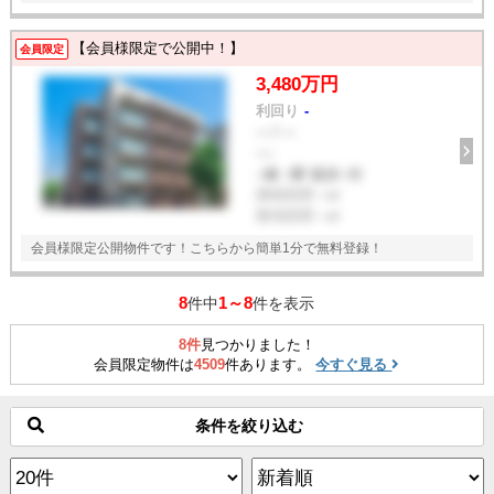
【会員様限定で公開中！】
会員限定
3,480万円
利回り
-
--- / ---
----
--線 --駅 徒歩--分
建物面積
--㎡
敷地面積
--㎡
会員様限定公開物件です！こちらから簡単1分で無料登録！
8
1～8
件中
件を表示
8件
見つかりました！
会員限定物件は
4509
件あります。
今すぐ見る
条件を絞り込む