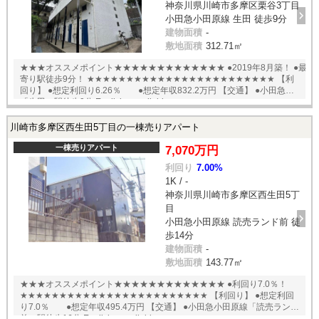
神奈川県川崎市多摩区栗谷3丁目
小田急小田原線 生田 徒歩9分
建物面積
-
敷地面積
312.71㎡
★★★オススメポイント★★★★★★★★★★★★★ ●2019年8月築！ ●最
寄り駅徒歩9分！ ★★★★★★★★★★★★★★★★★★★★★★★★ 【利
回り】 ●想定利回り6.26％ ●想定年収832.2万円 【交通】 ●小田急線
「生田」駅徒歩9分 English available
川崎市多摩区西生田5丁目の一棟売りアパート
一棟売りアパート
7,070万円
利回り
7.00%
1K / -
神奈川県川崎市多摩区西生田5丁
目
小田急小田原線 読売ランド前 徒
歩14分
建物面積
-
敷地面積
143.77㎡
★★★オススメポイント★★★★★★★★★★★★★ ●利回り7.0％！
★★★★★★★★★★★★★★★★★★★★★★★★ 【利回り】 ●想定利回
り7.0％ ●想定年収495.4万円 【交通】 ●小田急小田原線「読売ランド
前」駅徒歩16分 English available