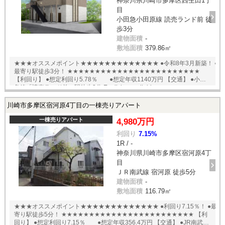
神奈川県川崎市多摩区西生田1丁
目
小田急小田原線 読売ランド前 徒
歩3分
建物面積
-
敷地面積
379.86㎡
★★★オススメポイント★★★★★★★★★★★★★ ●令和8年3月新築！ ●
最寄り駅徒歩3分！ ★★★★★★★★★★★★★★★★★★★★★★★★
【利回り】 ●想定利回り5.78％ ●想定年収1140万円 【交通】 ●小田
急線「読売ランド前」駅徒歩3分 English available
川崎市多摩区宿河原4丁目の一棟売りアパート
一棟売りアパート
4,980万円
利回り
7.15%
1R / -
神奈川県川崎市多摩区宿河原4丁
目
ＪＲ南武線 宿河原 徒歩5分
建物面積
-
敷地面積
116.79㎡
★★★オススメポイント★★★★★★★★★★★★★ ●利回り7.15％！ ●最
寄り駅徒歩5分！ ★★★★★★★★★★★★★★★★★★★★★★★★ 【利
回り】 ●想定利回り7.15％ ●想定年収356.4万円 【交通】 ●JR南武線