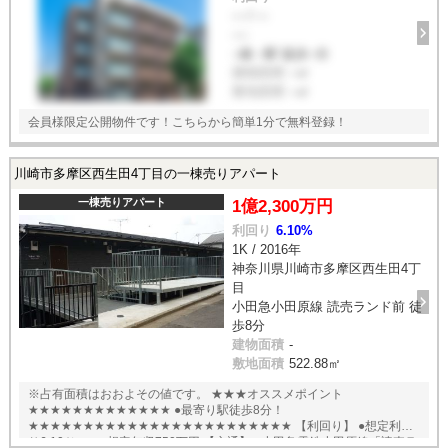
--- / ---
----
--線 --駅 徒歩--分
建物面積
--㎡
敷地面積
--㎡
会員様限定公開物件です！こちらから簡単1分で無料登録！
川崎市多摩区西生田4丁目の一棟売りアパート
一棟売りアパート
1億2,300万円
利回り
6.10%
1K / 2016年
神奈川県川崎市多摩区西生田4丁
目
小田急小田原線 読売ランド前 徒
歩8分
建物面積
-
敷地面積
522.88㎡
※占有面積はおおよその値です。 ★★★オススメポイント
★★★★★★★★★★★★★ ●最寄り駅徒歩8分！
★★★★★★★★★★★★★★★★★★★★★★★★ 【利回り】 ●想定利回
り6.10％ ●想定年収750万円 【交通】 ●小田急電鉄小田原線「読売ラ