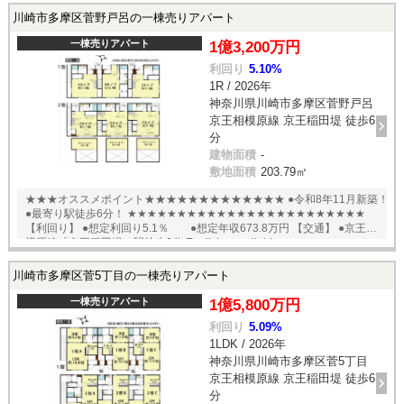
川崎市多摩区菅野戸呂の一棟売りアパート
一棟売りアパート
1億3,200万円
利回り
5.10%
1R / 2026年
神奈川県川崎市多摩区菅野戸呂
京王相模原線 京王稲田堤 徒歩6
分
建物面積
-
敷地面積
203.79㎡
★★★オススメポイント★★★★★★★★★★★★★ ●令和8年11月新築！
●最寄り駅徒歩6分！ ★★★★★★★★★★★★★★★★★★★★★★★★
【利回り】 ●想定利回り5.1％ ●想定年収673.8万円 【交通】 ●京王相
模原線「京王稲田堤」駅徒歩6分 English available
川崎市多摩区菅5丁目の一棟売りアパート
一棟売りアパート
1億5,800万円
利回り
5.09%
1LDK / 2026年
神奈川県川崎市多摩区菅5丁目
京王相模原線 京王稲田堤 徒歩6
分