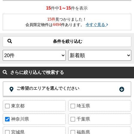
ンド前」駅徒歩8分 English available
15
1～15
件中
件を表示
15件
見つかりました！
会員限定物件は
4494
件あります。
今すぐ見る
条件を絞り込む
さらに絞り込んで検索する
ご希望のエリアを選んでください
東京都
埼玉県
神奈川県
千葉県
宮城県
福島県