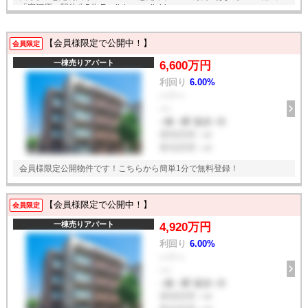
「宿河原」駅徒歩5分 English available
【会員様限定で公開中！】
会員限定
一棟売りアパート
6,600万円
利回り
6.00%
--- / ---
----
--線 --駅 徒歩--分
建物面積
--㎡
敷地面積
--㎡
会員様限定公開物件です！こちらから簡単1分で無料登録！
【会員様限定で公開中！】
会員限定
一棟売りアパート
4,920万円
利回り
6.00%
--- / ---
----
--線 --駅 徒歩--分
建物面積
--㎡