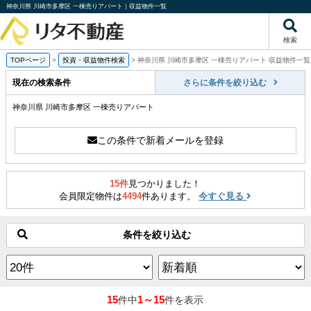
神奈川県 川崎市多摩区 一棟売りアパート｜収益物件一覧
検索
TOPページ
>
投資・収益物件検索
>
神奈川県 川崎市多摩区 一棟売りアパート 収益物件一覧
現在の検索条件
さらに条件を絞り込む
神奈川県 川崎市多摩区 一棟売りアパート
この条件で新着メールを登録
15件
見つかりました！
会員限定物件は
4494
件あります。
今すぐ見る
条件を絞り込む
15
1～15
件中
件を表示