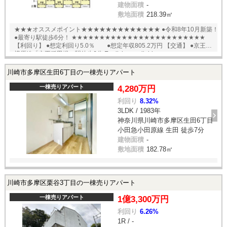
建物面積
-
敷地面積
218.39㎡
★★★オススメポイント★★★★★★★★★★★★★ ●令和8年10月新築！
●最寄り駅徒歩6分！ ★★★★★★★★★★★★★★★★★★★★★★★★
【利回り】 ●想定利回り5.0％ ●想定年収805.2万円 【交通】 ●京王相
模原線「京王稲田堤」駅徒歩6分 English available
川崎市多摩区生田6丁目の一棟売りアパート
一棟売りアパート
4,280万円
利回り
8.32%
3LDK / 1983年
神奈川県川崎市多摩区生田6丁目
小田急小田原線 生田 徒歩7分
建物面積
-
敷地面積
182.78㎡
川崎市多摩区栗谷3丁目の一棟売りアパート
一棟売りアパート
1億3,300万円
利回り
6.26%
1R / -