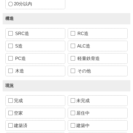
20分以内
構造
SRC造
RC造
S造
ALC造
PC造
軽量鉄骨造
木造
その他
現況
完成
未完成
空家
居住中
建築済
建築中