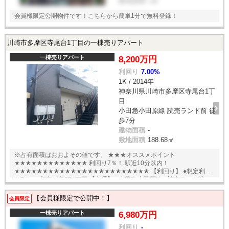
敷地面積
--㎡
会員様限定公開物件です！こちらから簡単1分で無料登録！
川崎市多摩区寺尾台1丁目の一棟売りアパート
一棟売りアパート
8,200万円
利回り
7.00%
1K / 2014年
神奈川県川崎市多摩区寺尾台1丁
目
小田急小田原線 読売ランド前 徒
歩7分
建物面積
-
敷地面積
188.68㎡
※占有面積はおおよその値です。 ★★★オススメポイント
★★★★★★★★★★★★★ 利回り7％！ 駅近10分以内！
★★★★★★★★★★★★★★★★★★★★★★★★ 【利回り】 ●想定利回
り7％ ●想定年収574万円 【交通】 ●小田急小田原線 読売ランド前
駅 徒歩7分 English available
【会員様限定で公開中！】
会員限定
一棟売りアパート
6,980万円
利回り
-