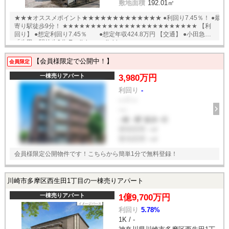
敷地面積
192.01㎡
★★★オススメポイント★★★★★★★★★★★★★ ●利回り7.45％！ ●最
寄り駅徒歩9分！ ★★★★★★★★★★★★★★★★★★★★★★★★ 【利
回り】 ●想定利回り7.45％ ●想定年収424.8万円 【交通】 ●小田急線
「生田」駅徒歩9分 English available
【会員様限定で公開中！】
会員限定
一棟売りアパート
3,980万円
利回り
-
--- / ---
----
--線 --駅 徒歩--分
建物面積
--㎡
敷地面積
--㎡
会員様限定公開物件です！こちらから簡単1分で無料登録！
川崎市多摩区西生田1丁目の一棟売りアパート
一棟売りアパート
1億9,700万円
利回り
5.78%
1K / -