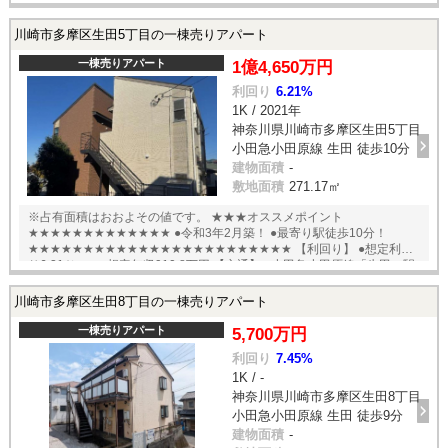
川崎市多摩区生田5丁目の一棟売りアパート
一棟売りアパート
1億4,650万円
利回り
6.21%
1K / 2021年
神奈川県川崎市多摩区生田5丁目
小田急小田原線 生田 徒歩10分
建物面積
-
敷地面積
271.17㎡
※占有面積はおおよその値です。 ★★★オススメポイント
★★★★★★★★★★★★★ ●令和3年2月築！ ●最寄り駅徒歩10分！
★★★★★★★★★★★★★★★★★★★★★★★★ 【利回り】 ●想定利回
り6.21％ ●想定年収910.8万円 【交通】 ●小田急小田原線「生田」駅
徒歩10分 English available
川崎市多摩区生田8丁目の一棟売りアパート
一棟売りアパート
5,700万円
利回り
7.45%
1K / -
神奈川県川崎市多摩区生田8丁目
小田急小田原線 生田 徒歩9分
建物面積
-