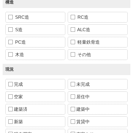
構造
SRC造
RC造
S造
ALC造
PC造
軽量鉄骨造
木造
その他
現況
完成
未完成
空家
居住中
建築済
建築中
新築
賃貸中