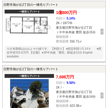
日野市旭が丘2丁目の一棟売りアパート
一棟売りアパート
1億800万円
利回り
5.14%
2K / 1977年
東京都日野市旭が丘2丁目
ＪＲ中央本線 豊田 徒歩15分
建物面積
-
敷地面積
316.71㎡
※占有面積はおおよその値です。 【利回り】 ●想定利回り5.14％ ●想
定年収555.6万円 【交通】 ●JR中央線「豊田」駅徒歩15分 English
available
日野市旭が丘1丁目の一棟売りアパート
一棟売りアパート
7,698万円
利回り
9.50%
1K / -
東京都日野市旭が丘1丁目
ＪＲ中央本線 豊田 徒歩14分
建物面積
-
敷地面積
423.38㎡