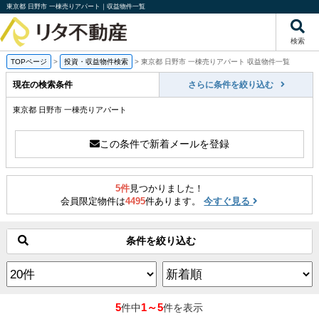
東京都 日野市 一棟売りアパート｜収益物件一覧
検索
TOPページ
>
投資・収益物件検索
>
東京都 日野市 一棟売りアパート 収益物件一覧
現在の検索条件
さらに条件を絞り込む
東京都 日野市 一棟売りアパート
この条件で新着メールを登録
5件
見つかりました！
会員限定物件は
4495
件あります。
今すぐ見る
条件を絞り込む
5
1～5
件中
件を表示