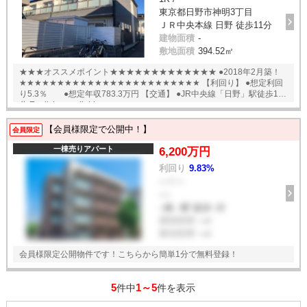
東京都日野市神明3丁目
ＪＲ中央本線 日野 徒歩11分
建物面積
-
敷地面積
394.52㎡
★★★オススメポイント★★★★★★★★★★★★★ ●2018年2月築！
★★★★★★★★★★★★★★★★★★★★★★★★ 【利回り】 ●想定利回
り5.3％ ●想定年収783.3万円 【交通】 ●JR中央線「日野」駅徒歩11
分 English available
【会員様限定で公開中！】
会員限定
一棟売りアパート
6,200万円
利回り
9.83%
--- / ---
----
--線 --駅 徒歩--分
建物面積
--㎡
敷地面積
--㎡
会員様限定公開物件です！こちらから簡単1分で無料登録！
5
1～5
件中
件を表示