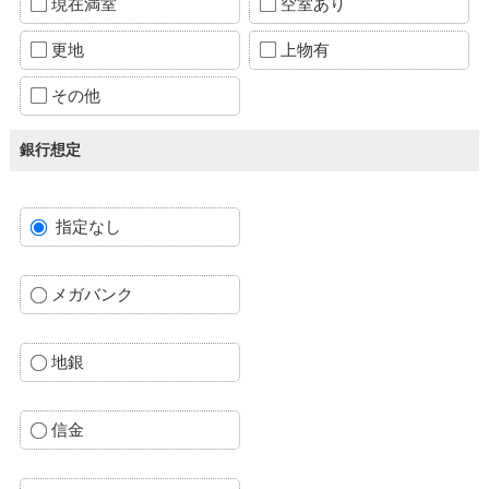
現在満室
空室あり
更地
上物有
その他
銀行想定
指定なし
メガバンク
地銀
信金