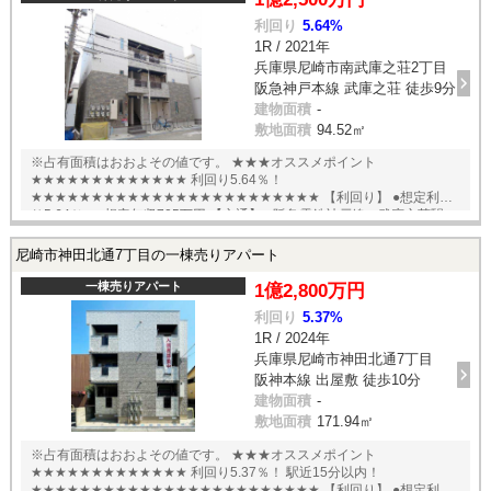
利回り
5.64%
1R / 2021年
兵庫県尼崎市南武庫之荘2丁目
阪急神戸本線 武庫之荘 徒歩9分
建物面積
-
敷地面積
94.52㎡
※占有面積はおおよその値です。 ★★★オススメポイント
★★★★★★★★★★★★★ 利回り5.64％！
★★★★★★★★★★★★★★★★★★★★★★★★ 【利回り】 ●想定利回
り5.64％ ●想定年収705万円 【交通】 ●阪急電鉄神戸線 武庫之荘駅
●JR東海道本線 立花駅 English available
尼崎市神田北通7丁目の一棟売りアパート
一棟売りアパート
1億2,800万円
利回り
5.37%
1R / 2024年
兵庫県尼崎市神田北通7丁目
阪神本線 出屋敷 徒歩10分
建物面積
-
敷地面積
171.94㎡
※占有面積はおおよその値です。 ★★★オススメポイント
★★★★★★★★★★★★★ 利回り5.37％！ 駅近15分以内！
★★★★★★★★★★★★★★★★★★★★★★★★ 【利回り】 ●想定利回