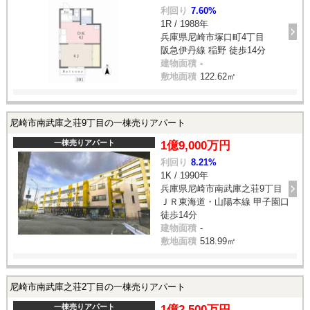
利回り
7.60%
1R / 1988年
兵庫県尼崎市塚口町4丁目
阪急伊丹線 稲野 徒歩14分
建物面積
-
敷地面積
122.62㎡
尼崎市南武庫之荘9丁目の一棟売りアパート
一棟売りアパート
1億9,000万円
利回り
8.21%
1K / 1990年
兵庫県尼崎市南武庫之荘9丁目
ＪＲ東海道・山陽本線 甲子園口
徒歩14分
建物面積
-
敷地面積
518.99㎡
尼崎市南武庫之荘2丁目の一棟売りアパート
一棟売りアパート
1億2,500万円