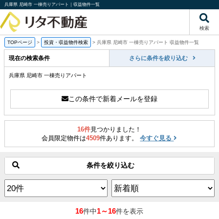
兵庫県 尼崎市 一棟売りアパート｜収益物件一覧
検索
TOPページ
>
投資・収益物件検索
>
兵庫県 尼崎市 一棟売りアパート 収益物件一覧
現在の検索条件
さらに条件を絞り込む
兵庫県 尼崎市 一棟売りアパート
この条件で新着メールを登録
16件
見つかりました！
会員限定物件は
4509
件あります。
今すぐ見る
条件を絞り込む
16
1～16
件中
件を表示