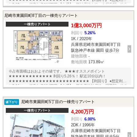
り5.37％ ●想定年収688万円 【交通】 ●阪神電鉄本線 出屋敷駅 徒歩
10分 ●阪神電鉄本線 尼崎駅 徒歩15分 English available
尼崎市東園田町8丁目の一棟売りアパート
一棟売りアパート
1億3,000万円
利回り
5.26%
1K / 2020年
兵庫県尼崎市東園田町8丁目
阪急神戸本線 園田 徒歩7分
建物面積
-
敷地面積
173.89㎡
※占有面積はおおよその値です。 ★★★オススメポイント
★★★★★★★★★★★★★ 利回り5.26％！ 駅近10分以内！
★★★★★★★★★★★★★★★★★★★★★★★★ 【利回り】 ●想定利回
り5.26％ ●想定年収684万円 【交通】 ●阪急電鉄神戸線 園田駅 徒歩
7分 English available
尼崎市東園田町5丁目の一棟売りアパート
値下がり
一棟売りアパート
4,200万円
利回り
6.00%
2DK / 1996年
兵庫県尼崎市東園田町5丁目
阪急神戸本線 園田 徒歩5分