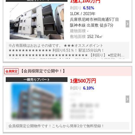
1億1,100万円
利回り
6.51%
1LDK / 2023年
兵庫県尼崎市神田南通5丁目
阪神本線 出屋敷 徒歩7分
建物面積
-
敷地面積
152.74㎡
※占有面積はおおよその値です。 ★★★オススメポイント
★★★★★★★★★★★★★ 利回り6.51％！ 駅近15分以内！
★★★★★★★★★★★★★★★★★★★★★★★★ 【利回り】 ●想定利回
り6.51％ ●想定年収723万円 【交通】 ●阪神電鉄本線 出屋敷駅 徒歩
7分 English available
【会員様限定で公開中！】
会員限定
一棟売りアパート
1億500万円
利回り
6.10%
--- / ---
----
--線 --駅 徒歩--分
建物面積
--㎡
敷地面積
--㎡
会員様限定公開物件です！こちらから簡単1分で無料登録！