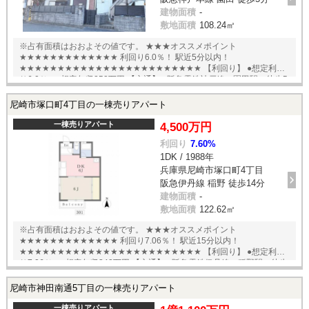
建物面積
-
敷地面積
108.24㎡
※占有面積はおおよその値です。 ★★★オススメポイント
★★★★★★★★★★★★★ 利回り6.0％！ 駅近5分以内！
★★★★★★★★★★★★★★★★★★★★★★★★ 【利回り】 ●想定利回
り6.0％ ●想定年収252万円 【交通】 ●阪急電鉄神戸線 園田駅 徒歩5
分 English available
尼崎市塚口町4丁目の一棟売りアパート
一棟売りアパート
4,500万円
利回り
7.60%
1DK / 1988年
兵庫県尼崎市塚口町4丁目
阪急伊丹線 稲野 徒歩14分
建物面積
-
敷地面積
122.62㎡
※占有面積はおおよその値です。 ★★★オススメポイント
★★★★★★★★★★★★★ 利回り7.06％！ 駅近15分以内！
★★★★★★★★★★★★★★★★★★★★★★★★ 【利回り】 ●想定利回
り7.06％ ●想定年収342万円 【交通】 ●阪急電鉄伊丹線 稲野駅 徒歩
14分 English available
尼崎市神田南通5丁目の一棟売りアパート
一棟売りアパート