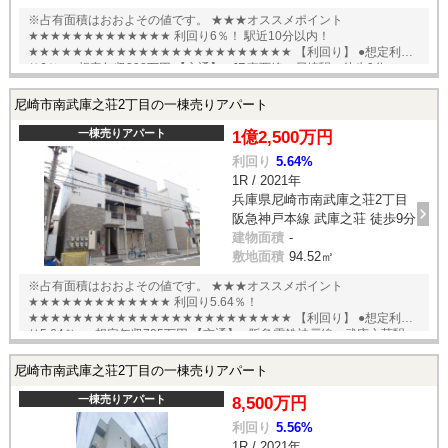
※占有面積はおおよその値です。 ★★★オススメポイント
★★★★★★★★★★★★★ 利回り6％！ 駅近10分以内！
★★★★★★★★★★★★★★★★★★★★★★★★ 【利回り】 ●想定利回
り6％ ●想定年収298万円 【交通】 ●JR東西線 尼崎駅 徒歩9分
English available
尼崎市南武庫之荘2丁目の一棟売りアパート
一棟売りアパート
1億2,500万円
利回り
5.64%
1R / 2021年
兵庫県尼崎市南武庫之荘2丁目
阪急神戸本線 武庫之荘 徒歩9分
建物面積
-
敷地面積
94.52㎡
※占有面積はおおよその値です。 ★★★オススメポイント
★★★★★★★★★★★★★ 利回り5.64％！
★★★★★★★★★★★★★★★★★★★★★★★★ 【利回り】 ●想定利回
り5.64％ ●想定年収705万円 【交通】 ●阪急電鉄神戸線 武庫之荘駅
●JR東海道本線 立花駅 English available
尼崎市南武庫之荘2丁目の一棟売りアパート
一棟売りアパート
8,500万円
利回り
5.56%
1R / 2021年