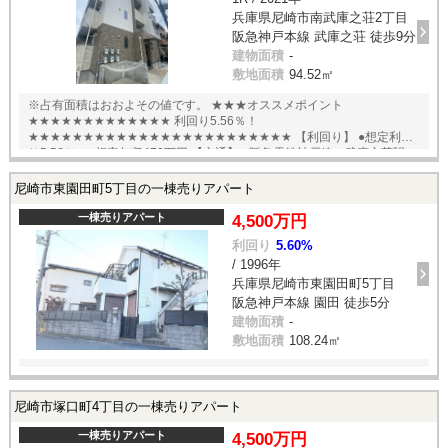
兵庫県尼崎市南武庫之荘2丁目
阪急神戸本線 武庫之荘 徒歩9分
建物面積
-
敷地面積
94.52㎡
※占有面積はおおよその値です。 ★★★オススメポイント
★★★★★★★★★★★★★ 利回り5.56％！
★★★★★★★★★★★★★★★★★★★★★★★★ 【利回り】 ●想定利回
り5.56％ ●想定年収472万円 【交通】 ●阪急電鉄神戸線 武庫之荘駅
●JR東海道本線 立花駅 English available
尼崎市東園田町5丁目の一棟売りアパート
一棟売りアパート
4,500万円
利回り
5.60%
/ 1996年
兵庫県尼崎市東園田町5丁目
阪急神戸本線 園田 徒歩5分
建物面積
-
敷地面積
108.24㎡
尼崎市塚口町4丁目の一棟売りアパート
一棟売りアパート
4,500万円