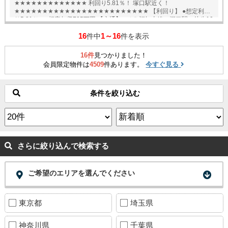
★★★★★★★★★★★★★ 利回り5.81％！ 塚口駅近く！
★★★★★★★★★★★★★★★★★★★★★★★★ 【利回り】 ●想定利回
り5.81％ ●想定年収785万円 【交通】 ●ＪＲ福知山線 塚口駅 徒歩10
分 English available
16
1～16
件中
件を表示
16件
見つかりました！
会員限定物件は
4509
件あります。
今すぐ見る
条件を絞り込む
さらに絞り込んで検索する
ご希望のエリアを選んでください
東京都
埼玉県
神奈川県
千葉県