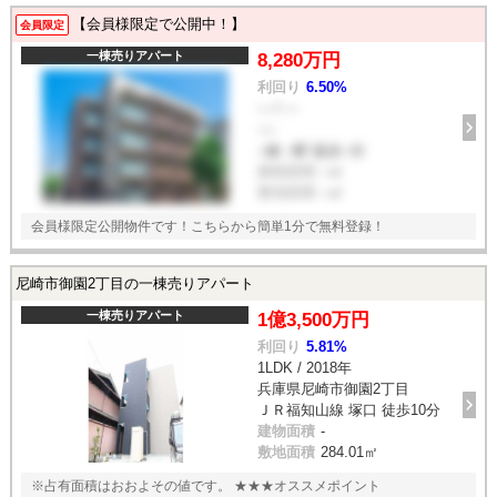
【会員様限定で公開中！】
会員限定
一棟売りアパート
8,280万円
利回り
6.50%
--- / ---
----
--線 --駅 徒歩--分
建物面積
--㎡
敷地面積
--㎡
会員様限定公開物件です！こちらから簡単1分で無料登録！
尼崎市御園2丁目の一棟売りアパート
一棟売りアパート
1億3,500万円
利回り
5.81%
1LDK / 2018年
兵庫県尼崎市御園2丁目
ＪＲ福知山線 塚口 徒歩10分
建物面積
-
敷地面積
284.01㎡
※占有面積はおおよその値です。 ★★★オススメポイント