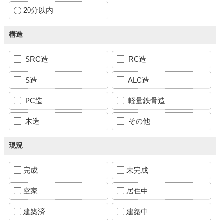
20分以内
構造
SRC造
RC造
S造
ALC造
PC造
軽量鉄骨造
木造
その他
現況
完成
未完成
空家
居住中
建築済
建築中