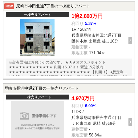
尼崎市神田北通7丁目の一棟売りアパート
NEW
一棟売りアパート
1億2,800万円
利回り
5.37%
1R / 2024年
兵庫県尼崎市神田北通7丁目
阪神本線 出屋敷 徒歩10分
建物面積
-
敷地面積
171.94㎡
※占有面積はおおよその値です。 ★★★オススメポイント
★★★★★★★★★★★★★ 利回り5.37％！ 駅近15分以内！
★★★★★★★★★★★★★★★★★★★★★★★★ 【利回り】 ●想定利回
り5.37％ ●想定年収688万円 【交通】 ●阪神電鉄本線 出屋敷駅 徒歩
10分 ●阪神電鉄本線 尼崎駅 徒歩15分 English available
尼崎市長洲中通2丁目の一棟売りアパート
一棟売りアパート
4,970万円
利回り
6.00%
1LDK / -
兵庫県尼崎市長洲中通2丁目
ＪＲ東西線 尼崎 徒歩9分
建物面積
-
敷地面積
58.84㎡