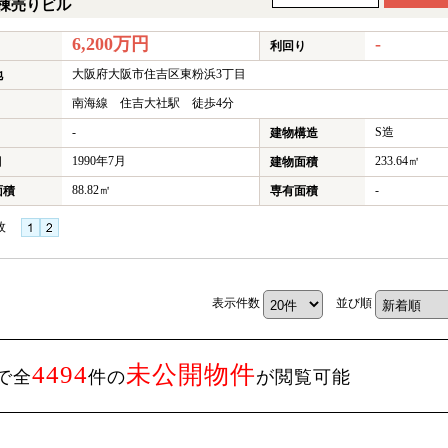
棟売りビル
6,200万円
-
利回り
大阪府大阪市住吉区東粉浜3丁目
地
南海線 住吉大社駅 徒歩4分
-
S造
建物構造
1990年7月
233.64㎡
月
建物面積
88.82㎡
-
面積
専有面積
枚
★
表示件数
並び順
4494
未公開物件
で全
件の
が閲覧可能