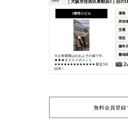
check
｜大阪市住吉区東粉浜3丁目の1
価格
1棟売りビル
所在
交通
現況
築年
敷地
※占有面積はおおよその値です。
★★★オススメポイント
2
★★★★★★★★★★★★★ 駅近5分
以内！
★★★★★★★★★★★★★★★★★★★★★★★
【交通】 ●南海電鉄本線 住吉大社
駅 徒歩4分 English available
無料会員登録