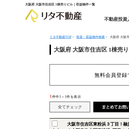
大阪府 大阪市住吉区 1棟売りビル｜収益物件一覧
不動産投資
リタ不動産TOP
>
投資・収益物件検索
>
大阪府 大阪
大阪府 大阪市住吉区 1棟売
無料会員登録
1
件中
1～1
件を表示
大阪市住吉区東粉浜３丁目！融資