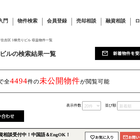
入門
物件検索
会員登録
売却相談
融資相談
ロ
市住吉区 1棟売りビル 収益物件一覧
りビルの検索結果一覧
4494
未公開物件
で全
件の
が閲覧可能
表示件数
並び順
相談受付中！中国語＆EngOK！