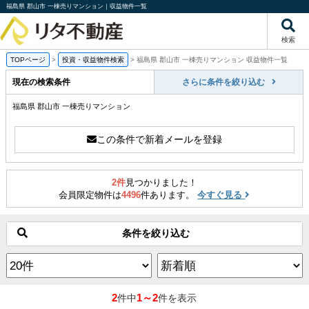
福島県 郡山市 一棟売りマンション｜収益物件一覧
検索
TOPページ
>
投資・収益物件検索
>
福島県 郡山市 一棟売りマンション 収益物件一覧
現在の検索条件
さらに条件を絞り込む
福島県 郡山市 一棟売りマンション
この条件で新着メールを登録
2件
見つかりました！
会員限定物件は
4496
件あります。
今すぐ見る
条件を絞り込む
2
1～2
件中
件を表示