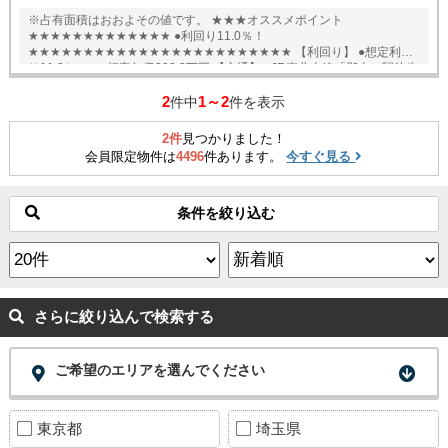
※占有面積はおおよその値です。 ★★★オススメポイント
★★★★★★★★★★★★★ ●利回り11.0％！
★★★★★★★★★★★★★★★★★★★★★★★★ 【利回り】 ●想定利回
り11.0％ ●想定年収990.3万円 【交通】 ●JR東北本線「郡山」駅徒歩
38分 English available
2
1～2
件中
件を表示
2件
見つかりました！
会員限定物件は
4496
件あります。
今すぐ見る
条件を絞り込む
さらに絞り込んで検索する
ご希望のエリアを選んでください
東京都
埼玉県