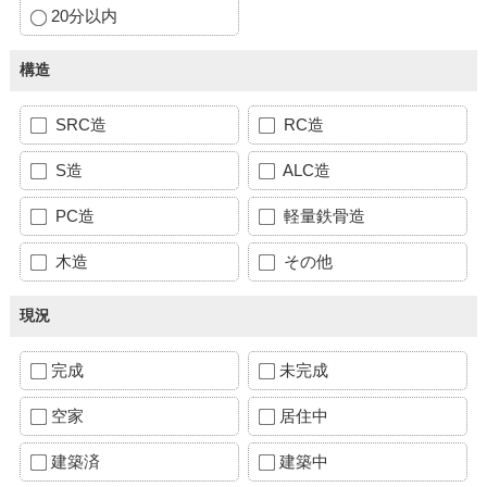
20分以内
構造
SRC造
RC造
S造
ALC造
PC造
軽量鉄骨造
木造
その他
現況
完成
未完成
空家
居住中
建築済
建築中