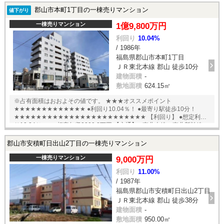
郡山市本町1丁目の一棟売りマンション
値下がり
一棟売りマンション
1億9,800万円
利回り
10.04%
/ 1986年
福島県郡山市本町1丁目
ＪＲ東北本線 郡山 徒歩10分
建物面積
-
敷地面積
624.15㎡
※占有面積はおおよその値です。 ★★★オススメポイント
★★★★★★★★★★★★★ ●利回り10.04％！ ●最寄り駅徒歩10分！
★★★★★★★★★★★★★★★★★★★★★★★★ 【利回り】 ●想定利回
り10.04％ ●想定年収2209.2万円 【交通】 ●東北本線・東北新幹線・
磐越西線「郡山」駅徒歩10分 English available
郡山市安積町日出山2丁目の一棟売りマンション
一棟売りマンション
9,000万円
利回り
11.00%
/ 1987年
福島県郡山市安積町日出山2丁目
ＪＲ東北本線 郡山 徒歩38分
建物面積
-
敷地面積
950.00㎡