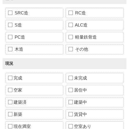
SRC造
RC造
S造
ALC造
PC造
軽量鉄骨造
木造
その他
現況
完成
未完成
空家
居住中
建築済
建築中
新築
賃貸中
現在満室
空室あり