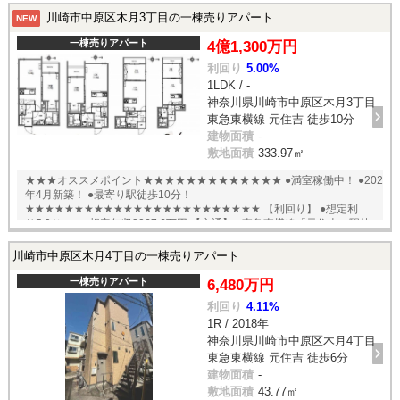
川崎市中原区木月3丁目の一棟売りアパート
NEW
一棟売りアパート
4億1,300万円
利回り
5.00%
1LDK / -
神奈川県川崎市中原区木月3丁目
東急東横線 元住吉 徒歩10分
建物面積
-
敷地面積
333.97㎡
★★★オススメポイント★★★★★★★★★★★★★ ●満室稼働中！ ●2026
年4月新築！ ●最寄り駅徒歩10分！
★★★★★★★★★★★★★★★★★★★★★★★★ 【利回り】 ●想定利回
り5.0％ ●想定年収2067.6万円 【交通】 ●東急東横線「元住吉」駅徒
歩10分 English available
川崎市中原区木月4丁目の一棟売りアパート
一棟売りアパート
6,480万円
利回り
4.11%
1R / 2018年
神奈川県川崎市中原区木月4丁目
東急東横線 元住吉 徒歩6分
建物面積
-
敷地面積
43.77㎡