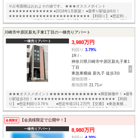
※占有面積はおおよその値です。 ★★★オススメポイント
★★★★★★★★★★★★★ ●2018年1月新築！ ●最寄り駅徒歩6分！
★★★★★★★★★★★★★★★★★★★★★★★★ 【利回り】 ●想定利回
り4.11％ ●想定年収266.4万円 【交通】 ●東急東横線「元住吉」駅徒
歩6分 English available
川崎市中原区新丸子東1丁目の一棟売りアパート
一棟売りアパート
3,980万円
利回り
3.79%
1R / -
神奈川県川崎市中原区新丸子東1
丁目
東急東横線 新丸子 徒歩3分
建物面積
-
敷地面積
21.71㎡
★★★オススメポイント★★★★★★★★★★★★★ ●満室稼働中！ ●最寄
り駅徒歩3分！ ★★★★★★★★★★★★★★★★★★★★★★★★ 【利回
り】 ●想定利回り3.79％ ●想定年収151.2万円 【交通】 ●東急東横線
「新丸子」駅徒歩3分 ●東急東横線「武蔵小杉」駅徒歩9分 English
available
【会員様限定で公開中！】
会員限定
一棟売りアパート
8,980万円
利回り
4.20%