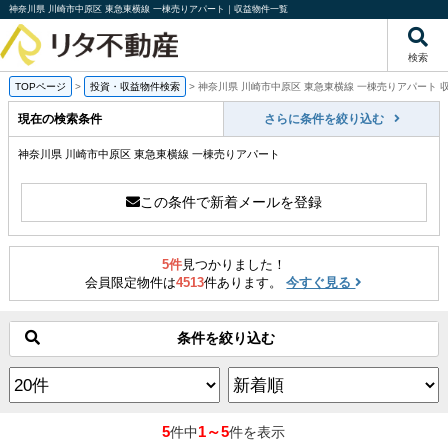
神奈川県 川崎市中原区 東急東横線 一棟売りアパート｜収益物件一覧
検索
TOPページ
>
投資・収益物件検索
>
神奈川県 川崎市中原区 東急東横線 一棟売りアパート 
現在の検索条件
さらに条件を絞り込む
神奈川県 川崎市中原区 東急東横線 一棟売りアパート
この条件で新着メールを登録
5件
見つかりました！
会員限定物件は
4513
件あります。
今すぐ見る
条件を絞り込む
5
1～5
件中
件を表示