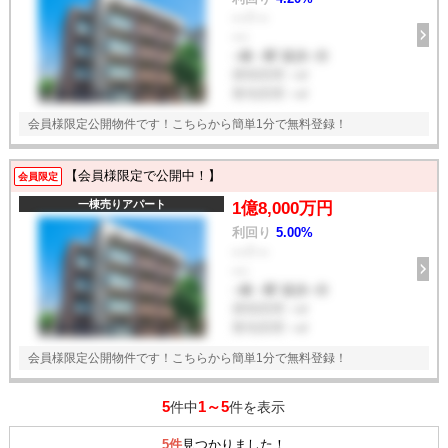
--- / ---
----
--線 --駅 徒歩--分
建物面積
--㎡
敷地面積
--㎡
会員様限定公開物件です！こちらから簡単1分で無料登録！
【会員様限定で公開中！】
会員限定
一棟売りアパート
1億8,000万円
利回り
5.00%
--- / ---
----
--線 --駅 徒歩--分
建物面積
--㎡
敷地面積
--㎡
会員様限定公開物件です！こちらから簡単1分で無料登録！
5
1～5
件中
件を表示
5件
見つかりました！