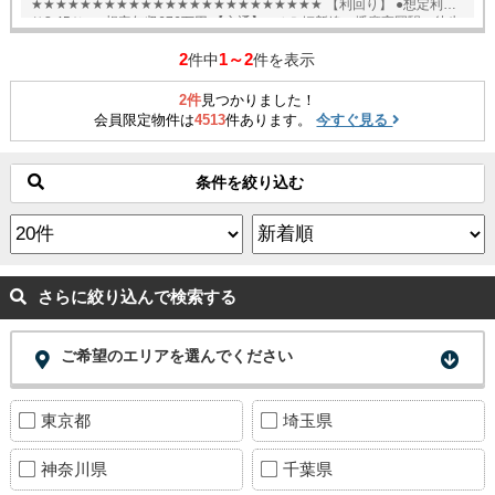
★★★★★★★★★★★★★★★★★★★★★★★★ 【利回り】 ●想定利回
り8.45％ ●想定年収676万円 【交通】 ●ＪＲ姫新線 播磨高岡駅 徒歩
分 English available
2
1～2
件中
件を表示
2件
見つかりました！
会員限定物件は
4513
件あります。
今すぐ見る
条件を絞り込む
さらに絞り込んで検索する
ご希望のエリアを選んでください
東京都
埼玉県
神奈川県
千葉県