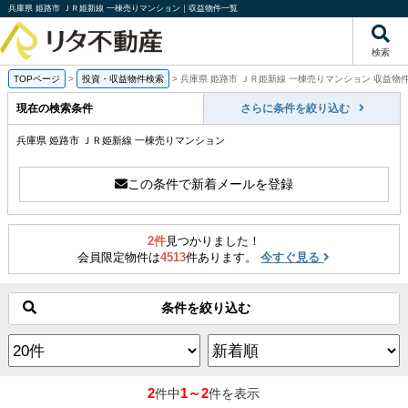
兵庫県 姫路市 ＪＲ姫新線 一棟売りマンション｜収益物件一覧
検索
TOPページ
>
投資・収益物件検索
>
兵庫県 姫路市 ＪＲ姫新線 一棟売りマンション 収益物
現在の検索条件
さらに条件を絞り込む
兵庫県 姫路市 ＪＲ姫新線 一棟売りマンション
この条件で新着メールを登録
2件
見つかりました！
会員限定物件は
4513
件あります。
今すぐ見る
条件を絞り込む
2
1～2
件中
件を表示