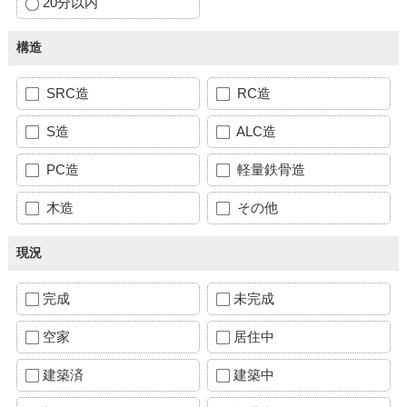
20分以内
構造
SRC造
RC造
S造
ALC造
PC造
軽量鉄骨造
木造
その他
現況
完成
未完成
空家
居住中
建築済
建築中