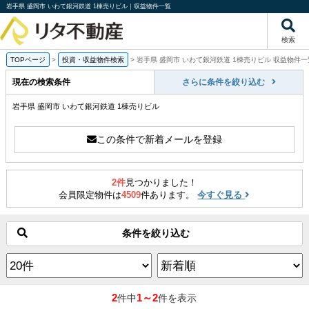
岩手県 盛岡市 いわて銀河鉄道 1棟売りビル｜収益物件一覧
検索
TOPページ
>
投資・収益物件検索
>
岩手県 盛岡市 いわて銀河鉄道 1棟売りビル 収益物件一
現在の検索条件
さらに条件を絞り込む
岩手県 盛岡市 いわて銀河鉄道 1棟売りビル
この条件で新着メールを登録
2件
見つかりました！
会員限定物件は
4509
件あります。
今すぐ見る
条件を絞り込む
2
1～2
件中
件を表示