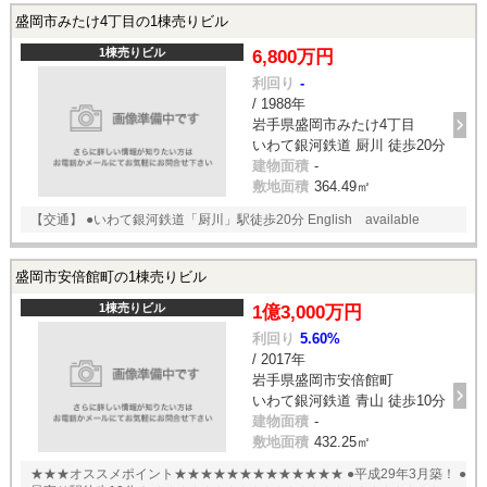
盛岡市みたけ4丁目の1棟売りビル
1棟売りビル
6,800万円
利回り
-
/ 1988年
岩手県盛岡市みたけ4丁目
いわて銀河鉄道 厨川 徒歩20分
建物面積
-
敷地面積
364.49㎡
【交通】 ●いわて銀河鉄道「厨川」駅徒歩20分 English available
盛岡市安倍館町の1棟売りビル
1棟売りビル
1億3,000万円
利回り
5.60%
/ 2017年
岩手県盛岡市安倍館町
いわて銀河鉄道 青山 徒歩10分
建物面積
-
敷地面積
432.25㎡
★★★オススメポイント★★★★★★★★★★★★★ ●平成29年3月築！ ●