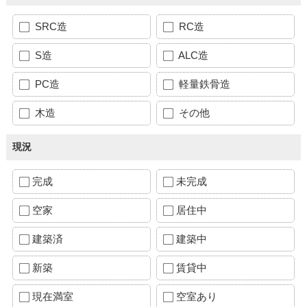
SRC造
RC造
S造
ALC造
PC造
軽量鉄骨造
木造
その他
現況
完成
未完成
空家
居住中
建築済
建築中
新築
賃貸中
現在満室
空室あり