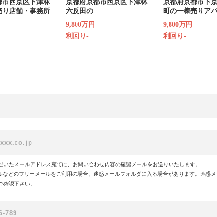
都市西京区下津林
京都府京都市西京区下津林
京都府京都市下
売り店舗・事務所
六反田の
町の一棟売りア
9,800万円
9,800万円
利回り-
利回り-
だいたメールアドレス宛てに、お問い合わせ内容の確認メールをお送りいたします。
!メールなどのフリーメールをご利用の場合、迷惑メールフォルダに入る場合があります。迷惑
ご確認下さい。