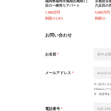
福岡県福岡市城南区梅林2丁
京都府京
目の一棟売りアパート
六反田の
7,980万円
9,800万円
利回り5.8%
利回り-
お問い合わせ
お名前
*
メールアドレス
*
※ご記入いた
※Yahoo
ダ・設定等を
電話番号
*