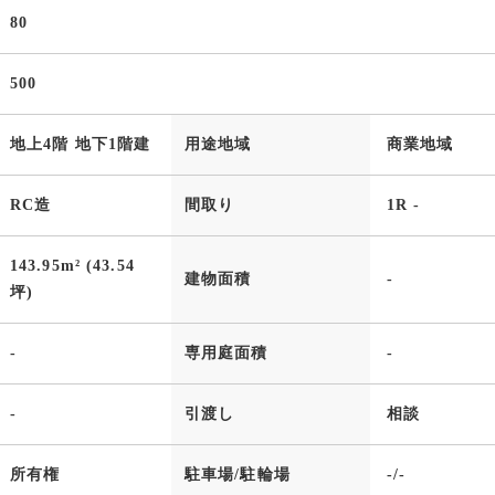
80
500
地上4階 地下1階建
用途地域
商業地域
RC造
間取り
1R -
143.95m² (43.54
建物面積
-
坪)
-
専用庭面積
-
-
引渡し
相談
所有権
駐車場/駐輪場
-/-