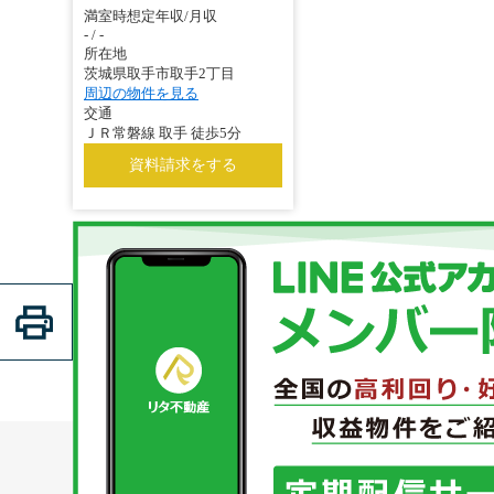
満室時想定年収/月収
- / -
所在地
茨城県取手市取手2丁目
周辺の物件を見る
交通
ＪＲ常磐線 取手 徒歩5分
資料請求をする