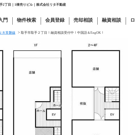
取手2丁目｜1棟売りビル｜株式会社リタ不動産
入門
物件検索
会員登録
売却相談
融資相談
ロ
>
ＪＲ常磐線
取手市取手２丁目！融資相談受付中！中国語＆EngOK！