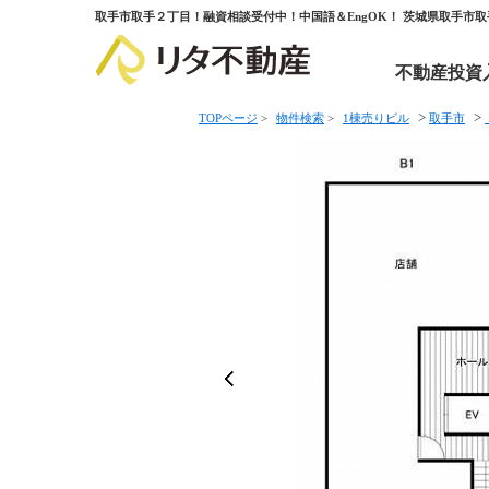
取手市取手２丁目！融資相談受付中！中国語＆EngOK！ 茨城県取手市
不動産投資
>
>
TOPページ
>
物件検索
>
1棟売りビル
取手市