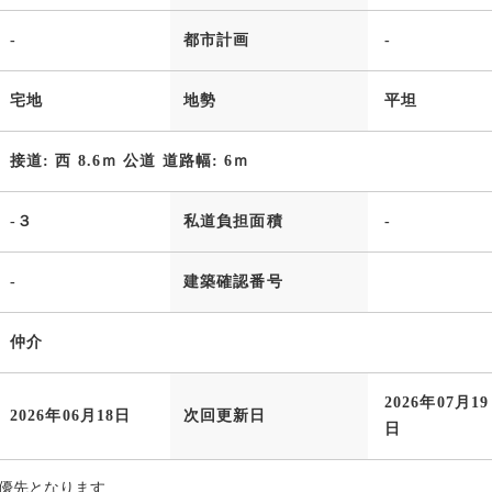
-
都市計画
-
宅地
地勢
平坦
接道: 西 8.6ｍ 公道 道路幅: 6ｍ
-３
私道負担面積
-
-
建築確認番号
仲介
2026年07月19
2026年06月18日
次回更新日
日
優先となります