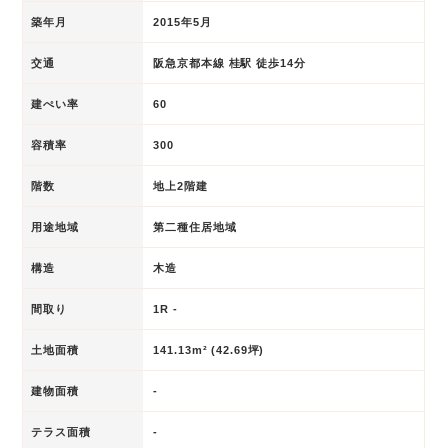
築年月
2015年5月
交通
阪急京都本線 桂駅 徒歩14分
建ぺい率
60
容積率
300
階数
地上2階建
用途地域
第二種住居地域
構造
木造
間取り
1R -
土地面積
141.13m² (42.69坪)
建物面積
-
テラス面積
-