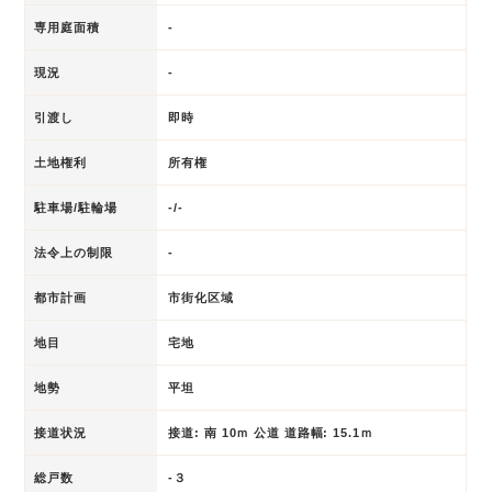
専用庭面積
-
現況
-
引渡し
即時
土地権利
所有権
駐車場/駐輪場
-/-
法令上の制限
-
都市計画
市街化区域
地目
宅地
地勢
平坦
接道状況
接道: 南 10ｍ 公道 道路幅: 15.1ｍ
総戸数
-３