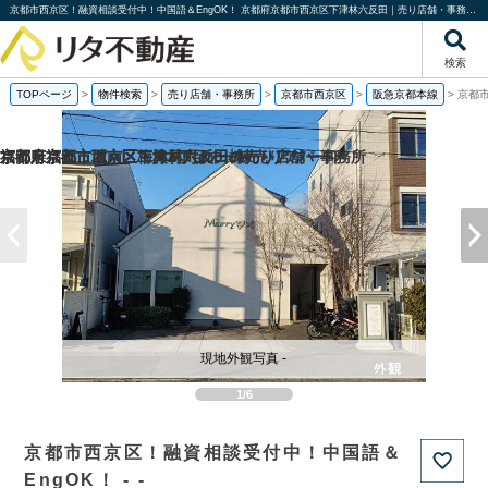
京都市西京区！融資相談受付中！中国語＆EngOK！ 京都府京都市西京区下津林六反田｜売り店舗・事務所｜株式会社リタ不動産
検索
TOPページ
>
物件検索
>
売り店舗・事務所
>
京都市西京区
>
阪急京都本線
>
京都
福岡県福岡市城南区梅林2丁目の一棟売りアパート
京都府京都市西京区下津林六反田の売り店舗・事務所
京都府京都市西京区下津林六反田の
京都府京都市下京区二人司町の一棟売りアパート
現地外観写真 -
1/6
京都市西京区！融資相談受付中！中国語＆
EngOK！ - -