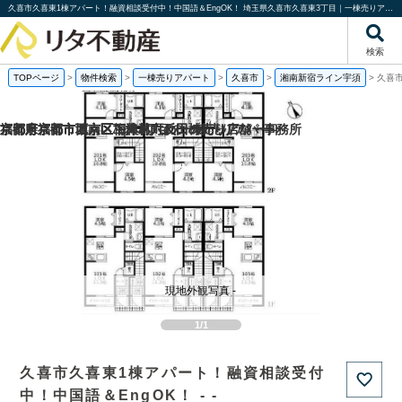
久喜市久喜東1棟アパート！融資相談受付中！中国語＆EngOK！ 埼玉県久喜市久喜東3丁目｜一棟売りアパート｜投資物件や収益物件｜株式会社リタ不動産
検索
TOPページ
>
物件検索
>
一棟売りアパート
>
久喜市
>
湘南新宿ライン宇須
>
久喜
福岡県福岡市城南区梅林2丁目の一棟売りアパート
京都府京都市西京区下津林六反田の売り店舗・事務所
京都府京都市西京区下津林六反田の
京都府京都市下京区二人司町の一棟売りアパート
現地外観写真 -
1/1
久喜市久喜東1棟アパート！融資相談受付
中！中国語＆EngOK！ - -