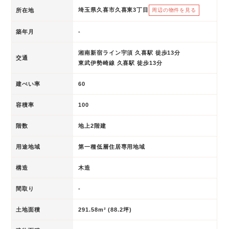
埼玉県久喜市久喜東3丁目
所在地
周辺の物件を見る
築年月
-
湘南新宿ライン宇須 久喜駅 徒歩13分
交通
東武伊勢崎線 久喜駅 徒歩13分
建ぺい率
60
容積率
100
階数
地上2階建
用途地域
第一種低層住居専用地域
構造
木造
間取り
-
土地面積
291.58m² (88.2坪)