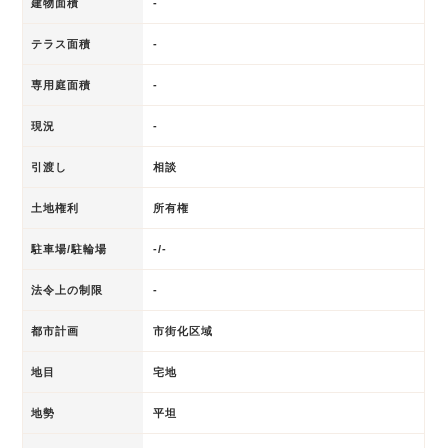
建物面積
-
テラス面積
-
専用庭面積
-
現況
-
引渡し
相談
土地権利
所有権
駐車場/駐輪場
-/-
法令上の制限
-
都市計画
市街化区域
地目
宅地
地勢
平坦