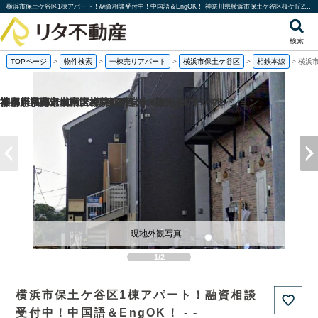
横浜市保土ケ谷区1棟アパート！融資相談受付中！中国語＆EngOK！ 神奈川県横浜市保土ケ谷区桜ケ丘2丁目｜一棟売りアパート｜投資物件や収益物件｜株式会社リタ不動産
検索
TOPページ
>
物件検索
>
一棟売りアパート
>
横浜市保土ケ谷区
>
相鉄本線
>
横浜
福岡県福岡市城南区梅林2丁目の一棟売りアパート
京都府京都市南区吉祥院観音堂南町の一棟売りマンション
神奈川県海老名市上今泉6丁目の一棟売りアパート
神奈川県藤沢市柄沢2丁目の
現地外観写真 -
1/2
横浜市保土ケ谷区1棟アパート！融資相談
受付中！中国語＆EngOK！ - -