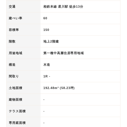
交通
相鉄本線 星川駅 徒歩13分
建ぺい率
60
容積率
150
階数
地上2階建
用途地域
第一種中高層住居専用地域
構造
木造
間取り
1R -
土地面積
192.48m² (58.23坪)
建物面積
-
テラス面積
-
専用庭面積
-