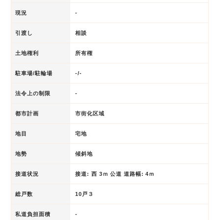
現況
-
引渡し
相談
土地権利
所有権
駐車場/駐輪場
-/-
法令上の制限
-
都市計画
市街化区域
地目
宅地
地勢
傾斜地
接道状況
接道: 西 3ｍ 公道 道路幅: 4ｍ
総戸数
10戸３
私道負担面積
-