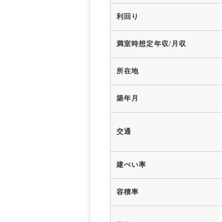
利回り
満室時想定年収/月収
所在地
築年月
交通
建ぺい率
容積率