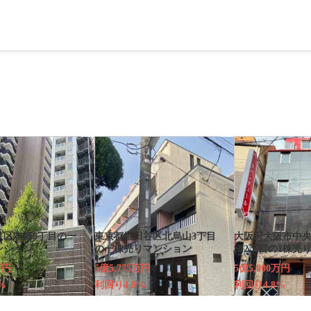
京区本郷6丁目の一
東京都世田谷区北烏山3丁目
大阪府大阪市中
ンション
の一棟売りマンション
橋2丁目の1棟売
万円
5億5,775万円
5億5,000万円
%
利回り4.8%
利回り4.8%