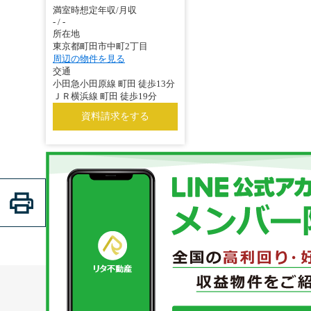
満室時想定年収/月収
- / -
所在地
東京都町田市中町2丁目
周辺の物件を見る
交通
小田急小田原線 町田 徒歩13分
ＪＲ横浜線 町田 徒歩19分
資料請求をする