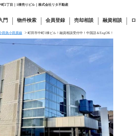
中町2丁目｜1棟売りビル｜株式会社リタ不動産
入門
物件検索
会員登録
売却相談
融資相談
ロ
>
小田急小田原線
町田市中町1棟ビル！融資相談受付中！中国語＆EngOK！