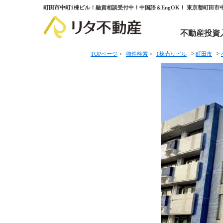
町田市中町1棟ビル！融資相談受付中！中国語＆EngOK！ 東京都町田市
不動産投資
>
>
TOPページ
>
物件検索
>
1棟売りビル
町田市