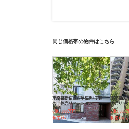
同じ価格帯の物件はこちら
東京都新宿区西早稲田1丁目
東京都文
の一棟売りマンション
棟売りマ
6億6,800万円
5億3,000
利回り-
利回り4.2