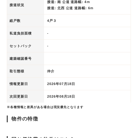
接道: 南 公道 道路幅: 4ｍ
接道状況
接道: 北西 公道 道路幅: 6ｍ
総戸数
4戸３
私道負担面積
-
セットバック
-
建築確認番号
取引態様
仲介
情報更新日
2026年07月18日
次回更新日
2026年08月18日
※各種情報と差異がある場合は現況優先となります
物件の特徴