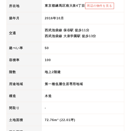
東京都練馬区南大泉4丁目
所在地
周辺の物件を見る
築年月
2016年10月
西武池袋線 保谷駅 徒歩11分
交通
西武池袋線 大泉学園駅 徒歩13分
建ぺい率
50
容積率
100
階数
地上2階建
用途地域
第一種低層住居専用地域
構造
木造
間取り
-
土地面積
72.76m² (22.01坪)