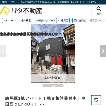
練馬区1棟アパート！融資相談受付中！中国語＆EngOK！ 東京都練馬区南大泉4丁目｜一棟売りアパート｜投資物件や収益物件｜株式会社リタ不動産
検索
TOPページ
>
物件検索
>
一棟売りアパート
>
練馬区
>
西武池袋線
>
練馬区1棟アパ
京都府京都市伏見区帯屋町の1棟売りビル
京都府京都市伏見区深草堀田町の
東京都東大和市中央2丁目の一棟売りアパート
埼玉県加須市土手2丁目の1棟売りビル
現地外観写真 -
1/2
練馬区1棟アパート！融資相談受付中！中
国語＆EngOK！ - -