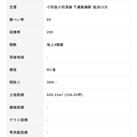
交通
小田急小田原線 千歳船橋駅 徒歩12分
建ぺい率
60
容積率
200
階数
地上4階建
用途地域
-
構造
RC造
間取り
3DK -
土地面積
509.12m² (154.01坪)
建物面積
-
テラス面積
-
専用庭面積
-