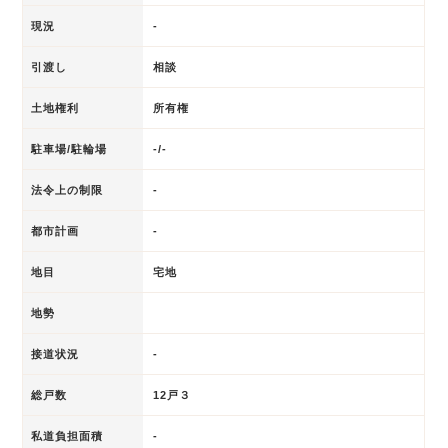
現況
-
引渡し
相談
土地権利
所有権
駐車場/駐輪場
-/-
法令上の制限
-
都市計画
-
地目
宅地
地勢
接道状況
-
総戸数
12戸３
私道負担面積
-