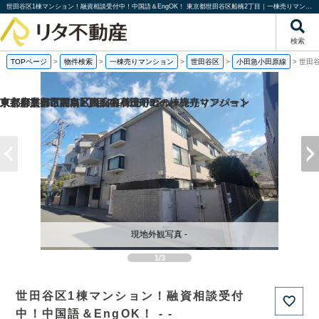
世田谷区1棟マンション！融資相談受付中！中国語＆EngOK！ 東京都世田谷区船橋2丁目｜一棟売りマンション｜投資物件や収益物件｜株式会社リタ不動産
検索
TOPページ
>
物件検索
>
一棟売りマンション
>
世田谷区
>
小田急小田原線
>
世田谷
京都府京都市西京区嵐山谷ケ辻子町の一棟売りアパート
京都府京都市右京区西院南高田町の一棟売りマンション
東京都墨田区向島2丁目の
東京都文京区関口1丁目の1棟売りビル
現地外観写真 -
1/3
世田谷区1棟マンション！融資相談受付
中！中国語＆EngOK！ - -