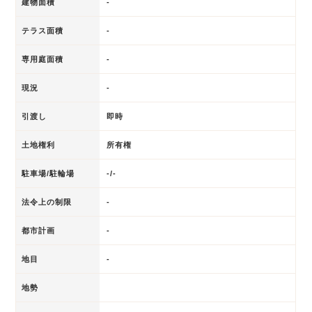
建物面積
-
テラス面積
-
専用庭面積
-
現況
-
引渡し
即時
土地権利
所有権
駐車場/駐輪場
-/-
法令上の制限
-
都市計画
-
地目
-
地勢