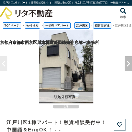
江戸川区1棟アパート！融資相談受付中！中国語＆EngOK！ 東京都江戸川区篠崎町7丁目｜一棟売りアパート｜投資物件や収益物件｜株式会社リタ不動産
検索
TOPページ
>
物件検索
>
一棟売りアパート
>
江戸川区
>
都営新宿線
>
江戸川区1棟
京都府京都市西京区下津林六反田の売り店舗・事務所
京都府京都市西京区川島野田町の一棟売りアパート
京都府京都市西京区下津林六反田の
京都府京都市下京区二人司町の一棟売りアパート
現地外観写真 -
1/5
江戸川区1棟アパート！融資相談受付中！
中国語＆EngOK！ - -