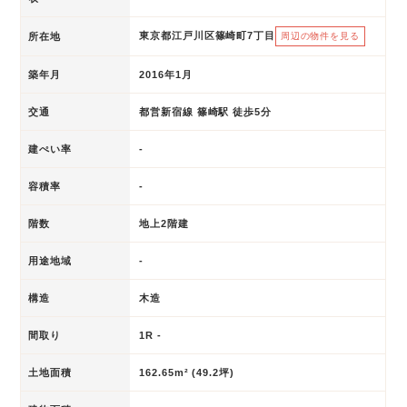
東京都江戸川区篠崎町7丁目
所在地
周辺の物件を見る
築年月
2016年1月
交通
都営新宿線 篠崎駅 徒歩5分
建ぺい率
-
容積率
-
階数
地上2階建
用途地域
-
構造
木造
間取り
1R -
土地面積
162.65m² (49.2坪)