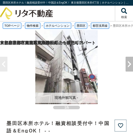
墨田区本所ホテル！融資相談受付中！中国語＆EngOK！ 東京都墨田区本所4丁目｜ホテルペンション｜株式会社リタ不動産
検索
TOPページ
>
物件検索
>
ホテルペンション
>
墨田区
>
都営浅草線
>
墨田区本所ホテ
京都府京都市西京区川島野田町の一棟売りアパート
京都府京都市東山区東大路松原上る辰巳町の
京都府京都市南区東九条松田町の一棟売りアパート
東京都墨田区東向島5丁目の
現地外観写真 -
1/5
墨田区本所ホテル！融資相談受付中！中国
語＆EngOK！ - -