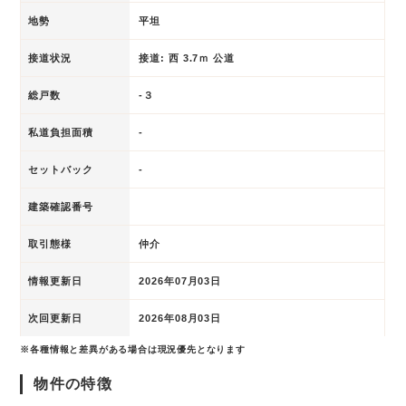
地勢
平坦
接道状況
接道: 西 3.7ｍ 公道
総戸数
-３
私道負担面積
-
セットバック
-
建築確認番号
取引態様
仲介
情報更新日
2026年07月03日
次回更新日
2026年08月03日
※各種情報と差異がある場合は現況優先となります
物件の特徴