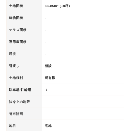
土地面積
33.05m² (10坪)
建物面積
-
テラス面積
-
専用庭面積
-
現況
-
引渡し
相談
土地権利
所有権
駐車場/駐輪場
-/-
法令上の制限
-
都市計画
-
地目
宅地