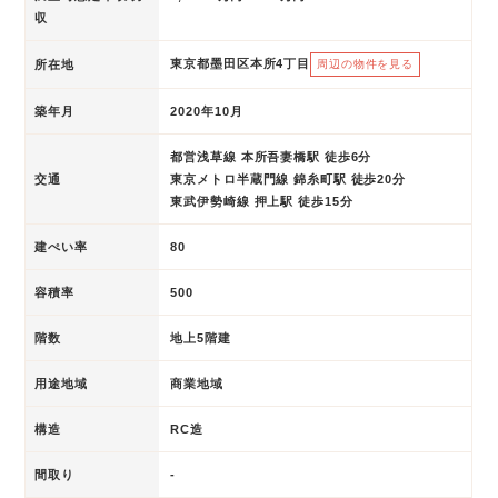
収
東京都墨田区本所4丁目
所在地
周辺の物件を見る
築年月
2020年10月
都営浅草線 本所吾妻橋駅 徒歩6分
交通
東京メトロ半蔵門線 錦糸町駅 徒歩20分
東武伊勢崎線 押上駅 徒歩15分
建ぺい率
80
容積率
500
階数
地上5階建
用途地域
商業地域
構造
RC造
間取り
-