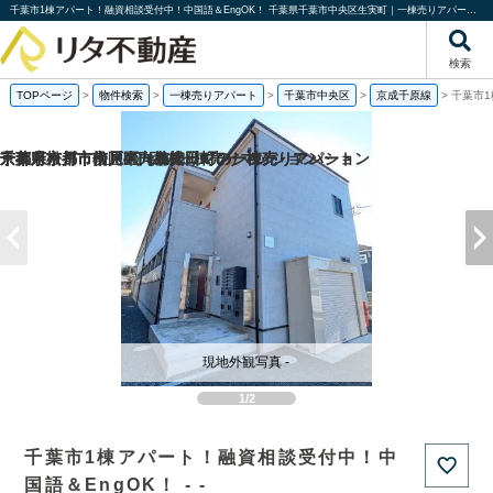
千葉市1棟アパート！融資相談受付中！中国語＆EngOK！ 千葉県千葉市中央区生実町｜一棟売りアパート｜投資物件や収益物件｜株式会社リタ不動産
検索
TOPページ
>
物件検索
>
一棟売りアパート
>
千葉市中央区
>
京成千原線
>
千葉市1
京都府京都市伏見区向島津田町の一棟売りマンション
京都府京都市南区東九条松田町の一棟売りアパート
千葉県市川市市川4丁目の一棟売りマンション
千葉県松戸市松戸の一棟売りマンション
現地外観写真 -
1/2
千葉市1棟アパート！融資相談受付中！中
国語＆EngOK！ - -