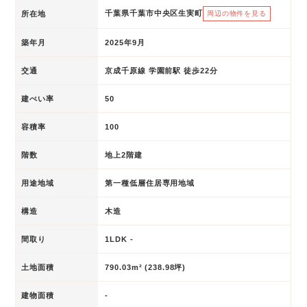
千葉県千葉市中央区生実町
所在地
周辺の物件を見る
築年月
2025年9月
交通
京成千原線 学園前駅 徒歩22分
建ぺい率
50
容積率
100
階数
地上2階建
用途地域
第一種低層住居専用地域
構造
木造
間取り
1LDK -
土地面積
790.03m² (238.98坪)
建物面積
-