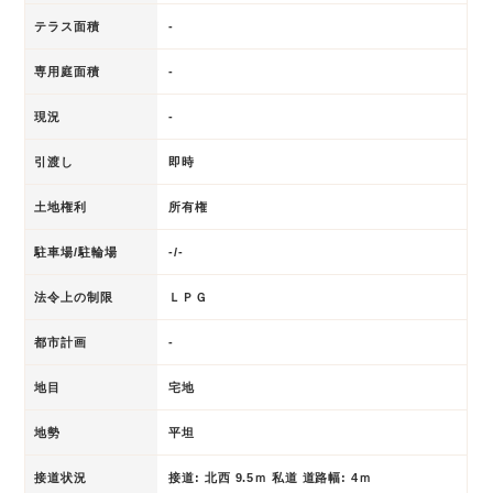
テラス面積
-
専用庭面積
-
現況
-
引渡し
即時
土地権利
所有権
駐車場/駐輪場
-/-
法令上の制限
ＬＰＧ
都市計画
-
地目
宅地
地勢
平坦
接道状況
接道: 北西 9.5ｍ 私道 道路幅: 4ｍ