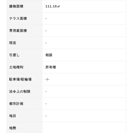
建物面積
111.16㎡
テラス面積
-
専用庭面積
-
現況
-
引渡し
相談
土地権利
所有権
駐車場/駐輪場
-/-
法令上の制限
-
都市計画
-
地目
-
地勢