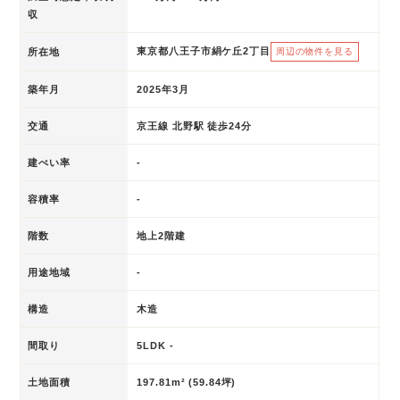
収
東京都八王子市絹ケ丘2丁目
所在地
周辺の物件を見る
築年月
2025年3月
交通
京王線 北野駅 徒歩24分
建ぺい率
-
容積率
-
階数
地上2階建
用途地域
-
構造
木造
間取り
5LDK -
土地面積
197.81m² (59.84坪)