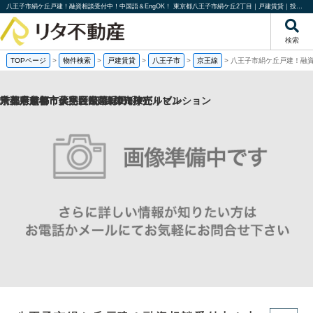
八王子市絹ケ丘戸建！融資相談受付中！中国語＆EngOK！ 東京都八王子市絹ケ丘2丁目｜戸建賃貸｜投資物件や収益物件｜株式会社リタ不動産
検索
TOPページ
>
物件検索
>
戸建賃貸
>
八王子市
>
京王線
>
八王子市絹ケ丘戸建！融資
京都府京都市伏見区帯屋町の1棟売りビル
京都府京都市伏見区深草堀田町の
埼玉県越谷市大字袋山の1棟売りビル
千葉県船橋市薬円台1丁目の一棟売りマンション