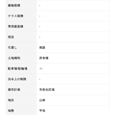
建物面積
-
テラス面積
-
専用庭面積
-
現況
-
引渡し
相談
土地権利
所有権
駐車場/駐輪場
-/-
法令上の制限
-
都市計画
市街化区域
地目
山林
地勢
平坦