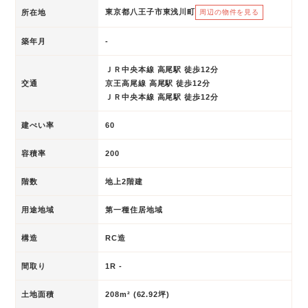
東京都八王子市東浅川町
所在地
周辺の物件を見る
築年月
-
ＪＲ中央本線 高尾駅 徒歩12分
交通
京王高尾線 高尾駅 徒歩12分
ＪＲ中央本線 高尾駅 徒歩12分
建ぺい率
60
容積率
200
階数
地上2階建
用途地域
第一種住居地域
構造
RC造
間取り
1R -
土地面積
208m² (62.92坪)