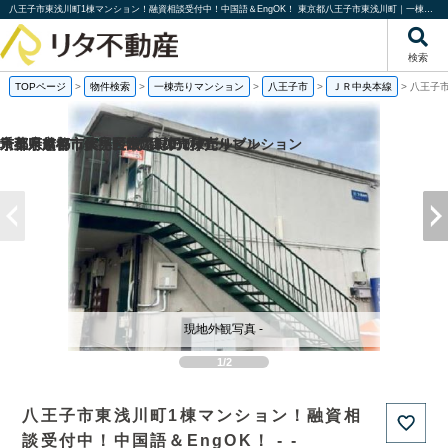
八王子市東浅川町1棟マンション！融資相談受付中！中国語＆EngOK！ 東京都八王子市東浅川町｜一棟売りマンション｜投資物件や収益物件｜株式会社リタ不動産
検索
TOPページ
>
物件検索
>
一棟売りマンション
>
八王子市
>
ＪＲ中央本線
>
八王子市
京都府京都市伏見区帯屋町の1棟売りビル
京都府京都市伏見区深草堀田町の
埼玉県越谷市大字袋山の1棟売りビル
千葉県船橋市薬円台1丁目の一棟売りマンション
現地外観写真 -
1/2
八王子市東浅川町1棟マンション！融資相
談受付中！中国語＆EngOK！ - -