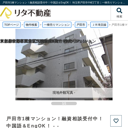
戸田市1棟マンション！融資相談受付中！中国語＆EngOK！ 埼玉県戸田市中町2丁目｜一棟売りマンション｜投資物件や収益物件｜株式会社リタ不動産
検索
TOPページ
>
物件検索
>
一棟売りマンション
>
戸田市
>
ＪＲ埼京線
>
戸田市1棟マ
京都府京都市西京区大枝塚原町の一棟売りマンション
京都府京都市左京区下鴨宮崎町の一棟売りアパート
東京都中野区沼袋1丁目の一棟売りアパート
東京都世田谷区経堂5丁目の一棟売りマンション
現地外観写真 -
1/1
戸田市1棟マンション！融資相談受付中！
中国語＆EngOK！ - -