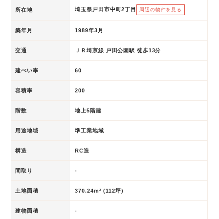
埼玉県戸田市中町2丁目
所在地
周辺の物件を見る
築年月
1989年3月
交通
ＪＲ埼京線 戸田公園駅 徒歩13分
建ぺい率
60
容積率
200
階数
地上5階建
用途地域
準工業地域
構造
RC造
間取り
-
土地面積
370.24m² (112坪)
建物面積
-