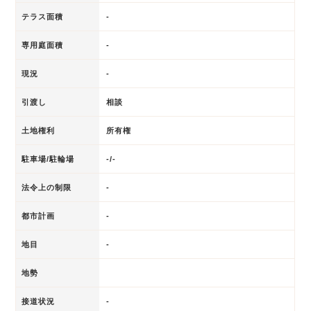
テラス面積
-
専用庭面積
-
現況
-
引渡し
相談
土地権利
所有権
駐車場/駐輪場
-/-
法令上の制限
-
都市計画
-
地目
-
地勢
接道状況
-