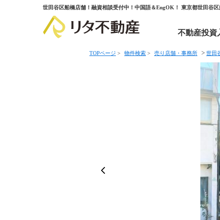
世田谷区船橋店舗！融資相談受付中！中国語＆EngOK！ 東京都世田谷
不動産投資
>
TOPページ
>
物件検索
>
売り店舗・事務所
世田