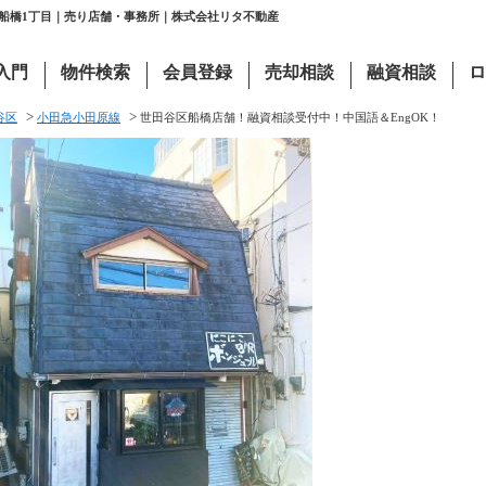
区船橋1丁目｜売り店舗・事務所｜株式会社リタ不動産
入門
物件検索
会員登録
売却相談
融資相談
ロ
>
>
谷区
小田急小田原線
世田谷区船橋店舗！融資相談受付中！中国語＆EngOK！