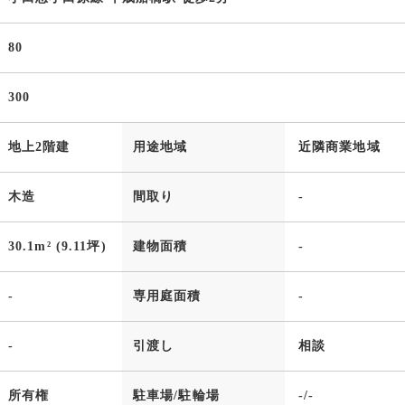
80
300
地上2階建
用途地域
近隣商業地域
木造
間取り
-
30.1m² (9.11坪)
建物面積
-
-
専用庭面積
-
-
引渡し
相談
所有権
駐車場/駐輪場
-/-