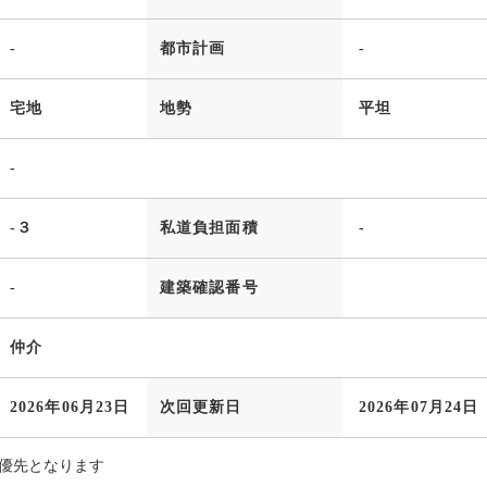
-
都市計画
-
宅地
地勢
平坦
-
-３
私道負担面積
-
-
建築確認番号
仲介
2026年06月23日
次回更新日
2026年07月24日
優先となります