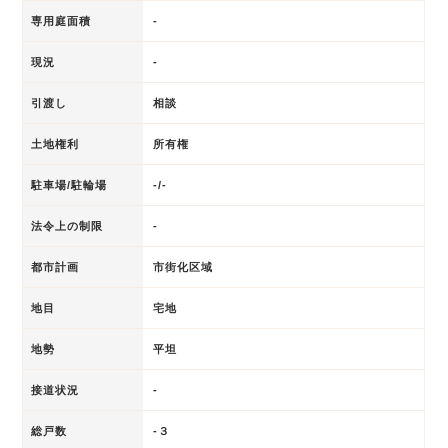
専用庭面積
-
現況
-
引渡し
相談
土地権利
所有権
駐車場/駐輪場
-/-
法令上の制限
-
都市計画
市街化区域
地目
宅地
地勢
平坦
接道状況
-
総戸数
-３