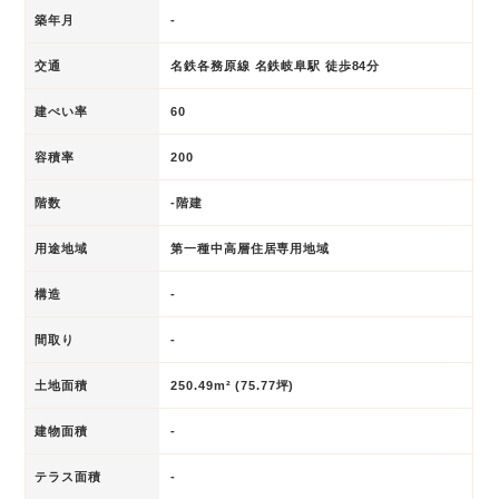
築年月
-
交通
名鉄各務原線 名鉄岐阜駅 徒歩84分
建ぺい率
60
容積率
200
階数
-階建
用途地域
第一種中高層住居専用地域
構造
-
間取り
-
土地面積
250.49m² (75.77坪)
建物面積
-
テラス面積
-