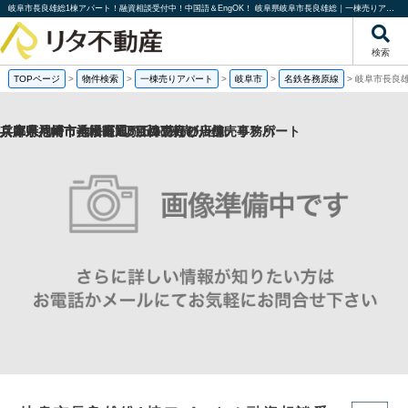
岐阜市長良雄総1棟アパート！融資相談受付中！中国語＆EngOK！ 岐阜県岐阜市長良雄総｜一棟売りアパート｜投資物件や収益物件｜株式会社リタ不動産
検索
TOPページ
>
物件検索
>
一棟売りアパート
>
岐阜市
>
名鉄各務原線
>
岐阜市長良雄
兵庫県神戸市垂水区旭が丘3丁目の一棟売りアパート
兵庫県尼崎市神田南通3丁目の売り店舗・事務所
兵庫県尼崎市七松町1丁目の1棟売りビル
京都府八幡市八幡長田の1棟売りビル