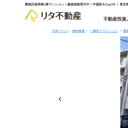
豊島区南長崎1棟マンション！融資相談受付中！中国語＆EngOK！ 東
不動産投資
>
TOPページ
>
物件検索
>
一棟売りマンション
豊