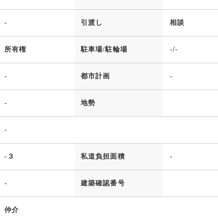
-
引渡し
相談
所有権
駐車場/駐輪場
-/-
-
都市計画
-
-
地勢
-
-３
私道負担面積
-
-
建築確認番号
仲介