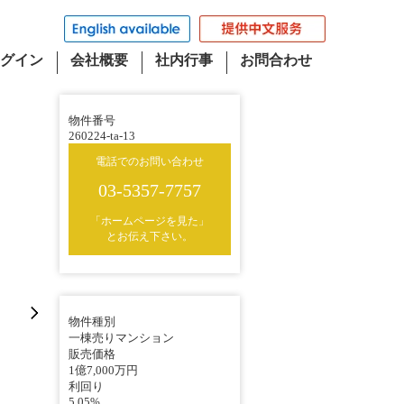
グイン
会社概要
社内行事
お問合わせ
物件番号
260224-ta-13
電話でのお問い合わせ
03-5357-7757
「ホームページを見た」
とお伝え下さい。
物件種別
一棟売りマンション
販売価格
1億7,000万円
利回り
5.05%