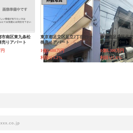
都市南区東九条松
東京都足立区足立2丁目の一
東京都足立区足立
棟売りアパート
棟売りアパート
棟売りアパート
万円
1億3,680万円
1億8,500万円
利回り5.2%
利回り5.6%