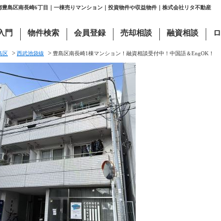
京都豊島区南長崎6丁目｜一棟売りマンション｜投資物件や収益物件｜株式会社リタ不動産
入門
物件検索
会員登録
売却相談
融資相談
ロ
>
>
島区
西武池袋線
豊島区南長崎1棟マンション！融資相談受付中！中国語＆EngOK！