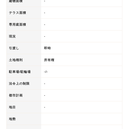
建物面積
-
テラス面積
-
専用庭面積
-
現況
-
引渡し
即時
土地権利
所有権
駐車場/駐輪場
-/-
法令上の制限
-
都市計画
-
地目
-
地勢