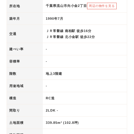
千葉県流山市向小金2丁目
所在地
周辺の物件を見る
築年月
1990年7月
ＪＲ常磐線 南柏駅 徒歩16分
交通
ＪＲ常磐線 北小金駅 徒歩22分
建ぺい率
-
容積率
-
階数
地上3階建
用途地域
-
構造
RC造
間取り
2LDK -
土地面積
339.85m² (102.8坪)