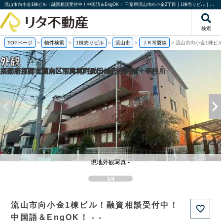
流山市向小金1棟ビル！融資相談受付中！中国語＆EngOK！ 千葉県流山市向小金2丁目｜1棟売りビル｜株式会社リタ不動産
検索
TOPページ
>
物件検索
>
1棟売りビル
>
流山市
>
ＪＲ常磐線
>
流山市向小金1棟ビ
福岡県福岡市城南区梅林2丁目の一棟売りアパート
京都府京都市西京区下津林六反田の売り店舗・事務所
京都府京都市西京区下津林六反田の
京都府京都市下京区二人司町の一棟売りアパート
現地外観写真 -
1/4
流山市向小金1棟ビル！融資相談受付中！
中国語＆EngOK！ - -