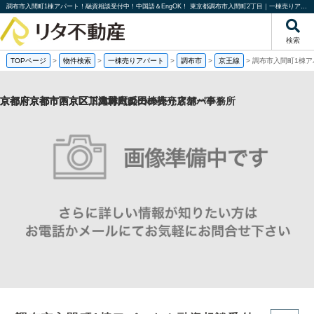
調布市入間町1棟アパート！融資相談受付中！中国語＆EngOK！ 東京都調布市入間町2丁目｜一棟売りアパート｜投資物件や収益物件｜株式会社リタ不動産
検索
TOPページ
>
物件検索
>
一棟売りアパート
>
調布市
>
京王線
>
調布市入間町1棟ア
京都府京都市西京区下津林六反田の売り店舗・事務所
京都府京都市西京区川島野田町の一棟売りアパート
京都府京都市西京区下津林六反田の
京都府京都市下京区二人司町の一棟売りアパート