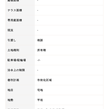
建物面積
-
テラス面積
-
専用庭面積
-
現況
-
引渡し
相談
土地権利
所有権
駐車場/駐輪場
-/-
法令上の制限
-
都市計画
市街化区域
地目
宅地
地勢
平坦