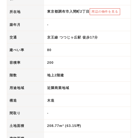
東京都調布市入間町2丁目
所在地
周辺の物件を見る
築年月
-
交通
京王線 つつじヶ丘駅 徒歩17分
建ぺい率
80
容積率
200
階数
地上2階建
用途地域
近隣商業地域
構造
木造
間取り
-
土地面積
208.77m² (63.15坪)