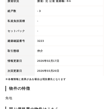
接道状況
接道: 北 公道 道路幅: 8ｍ
総戸数
-３
私道負担面積
-
セットバック
-
建築確認番号
3223
取引態様
仲介
情報更新日
2026年02月17日
次回更新日
2026年03月20日
※各種情報と差異がある場合は現況優先となります
物件の特徴
角地