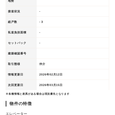
地勢
接道状況
-
総戸数
-３
私道負担面積
-
セットバック
-
建築確認番号
取引態様
仲介
情報更新日
2026年02月12日
次回更新日
2026年03月15日
※各種情報と差異がある場合は現況優先となります
物件の特徴
エレベーター