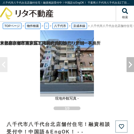
八千代市八千代台北店舗付住宅！融資相談受付中！中国語＆EngOK！ 千葉県八千代市八千代台北1丁目｜-｜分譲マンション情報｜株式会社リタ不動産
検索
TOPページ
>
物件検索
>
-
>
八千代市
>
京成本線
>
八千代市八千代台北店舗付住宅！
京都府京都市西京区下津林六反田の売り店舗・事務所
京都府京都市西京区下津林六反田の
京都府京都市下京区二人司町の一棟売りアパート
東京都杉並区南荻窪3丁目の一棟売りアパート
現地外観写真 -
1/3
八千代市八千代台北店舗付住宅！融資相談
受付中！中国語＆EngOK！ - -