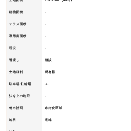
建物面積
-
テラス面積
-
専用庭面積
-
現況
-
引渡し
相談
土地権利
所有権
駐車場/駐輪場
-/-
法令上の制限
-
都市計画
市街化区域
地目
宅地