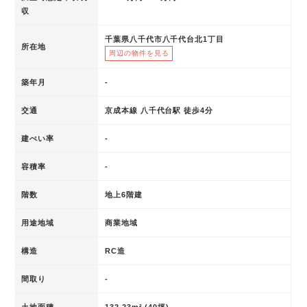
収
千葉県八千代市八千代台北1丁目
所在地
周辺の物件を見る
築年月
-
交通
京成本線 八千代台駅 徒歩4分
建ぺい率
-
容積率
-
階数
地上6階建
用途地域
商業地域
構造
RC造
間取り
-
土地面積
132.23m² (40坪)