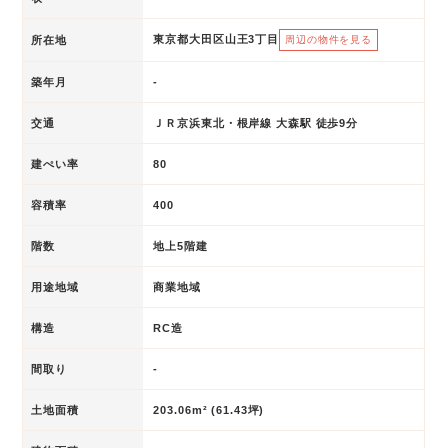
東京都大田区山王3丁目
所在地
周辺の物件を見る
築年月
-
交通
ＪＲ京浜東北・根岸線 大森駅 徒歩9分
建ぺい率
80
容積率
400
階数
地上5階建
用途地域
商業地域
構造
RC造
間取り
-
土地面積
203.06m² (61.43坪)