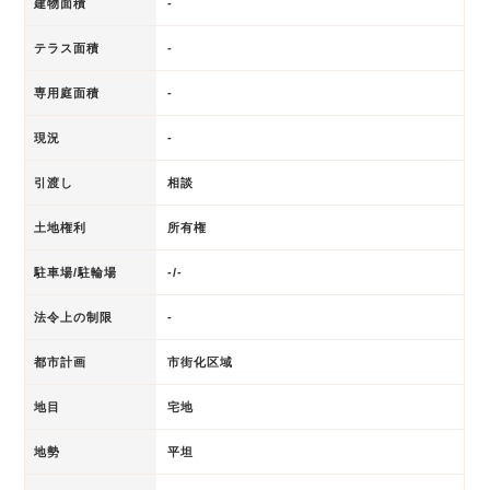
建物面積
-
テラス面積
-
専用庭面積
-
現況
-
引渡し
相談
土地権利
所有権
駐車場/駐輪場
-/-
法令上の制限
-
都市計画
市街化区域
地目
宅地
地勢
平坦