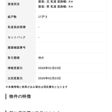
接道: 北 私道 道路幅: 4ｍ
接道状況
接道: 東 私道 道路幅: 4ｍ
総戸数
17戸３
私道負担面積
-
セットバック
-
建築確認番号
取引態様
仲介
情報更新日
2026年01月23日
次回更新日
2026年02月23日
※各種情報と差異がある場合は現況優先となります
物件の特徴