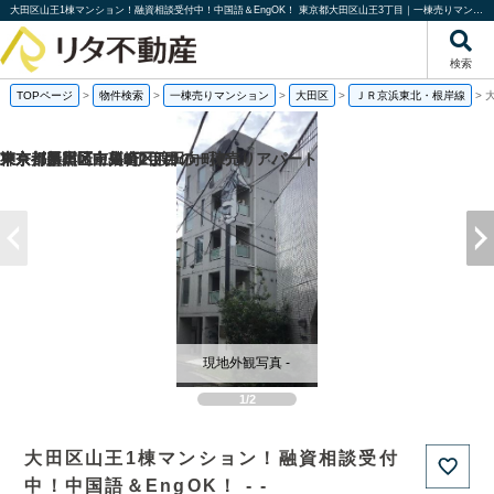
大田区山王1棟マンション！融資相談受付中！中国語＆EngOK！ 東京都大田区山王3丁目｜一棟売りマンション｜投資物件や収益物件｜株式会社リタ不動産
検索
TOPページ
>
物件検索
>
一棟売りマンション
>
大田区
>
ＪＲ京浜東北・根岸線
>
神奈川県川崎市川崎区渡田向町の
東京都墨田区向島2丁目の
東京都新宿区上落合1丁目の一棟売りアパート
東京都目黒区中央町2丁目の
現地外観写真 -
1/2
大田区山王1棟マンション！融資相談受付
中！中国語＆EngOK！ - -