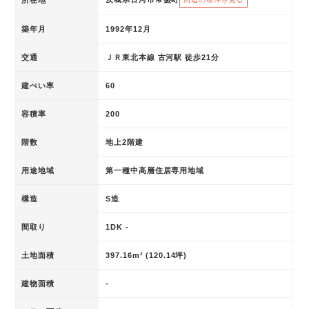
築年月
1992年12月
交通
ＪＲ東北本線 古河駅 徒歩21分
建ぺい率
60
容積率
200
階数
地上2階建
用途地域
第一種中高層住居専用地域
構造
S造
間取り
1DK -
土地面積
397.16m² (120.14坪)
建物面積
-