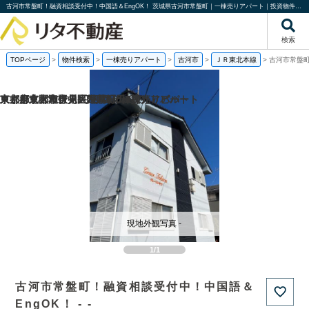
古河市常盤町！融資相談受付中！中国語＆EngOK！ 茨城県古河市常盤町｜一棟売りアパート｜投資物件や収益物件｜株式会社リタ不動産
検索
TOPページ
>
物件検索
>
一棟売りアパート
>
古河市
>
ＪＲ東北本線
>
古河市常盤町
京都府京都市伏見区帯屋町の1棟売りビル
京都府京都市伏見区深草堀田町の
東京都東大和市中央2丁目の一棟売りアパート
東京都北区滝野川1丁目の一棟売りアパート
現地外観写真 -
1/1
古河市常盤町！融資相談受付中！中国語＆
EngOK！ - -