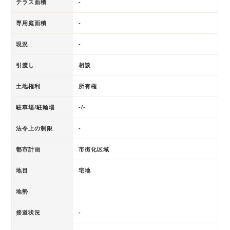
テラス面積
-
専用庭面積
-
現況
-
引渡し
相談
土地権利
所有権
駐車場/駐輪場
-/-
法令上の制限
-
都市計画
市街化区域
地目
宅地
地勢
接道状況
-