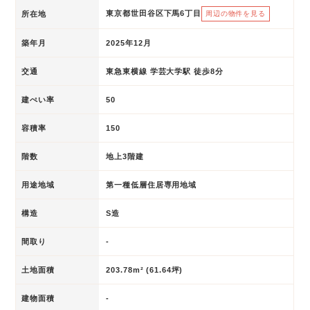
東京都世田谷区下馬6丁目
所在地
周辺の物件を見る
築年月
2025年12月
交通
東急東横線 学芸大学駅 徒歩8分
建ぺい率
50
容積率
150
階数
地上3階建
用途地域
第一種低層住居専用地域
構造
S造
間取り
-
土地面積
203.78m² (61.64坪)
建物面積
-