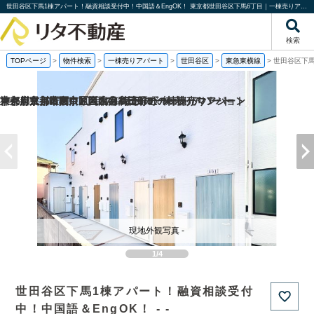
世田谷区下馬1棟アパート！融資相談受付中！中国語＆EngOK！ 東京都世田谷区下馬6丁目｜一棟売りアパート｜投資物件や収益物件｜株式会社リタ不動産
検索
TOPページ
>
物件検索
>
一棟売りアパート
>
世田谷区
>
東急東横線
>
世田谷区下馬
京都府京都市西京区嵐山谷ケ辻子町の一棟売りアパート
京都府京都市右京区西院南高田町の一棟売りマンション
東京都文京区関口1丁目の1棟売りビル
神奈川県川崎市中原区木月3丁目の一棟売りアパート
現地外観写真 -
1/4
世田谷区下馬1棟アパート！融資相談受付
中！中国語＆EngOK！ - -