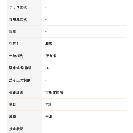
テラス面積
-
専用庭面積
-
現況
-
引渡し
相談
土地権利
所有権
駐車場/駐輪場
-/-
法令上の制限
-
都市計画
市街化区域
地目
宅地
地勢
平坦
接道状況
-