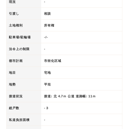
現況
-
引渡し
相談
土地権利
所有権
駐車場/駐輪場
-/-
法令上の制限
-
都市計画
市街化区域
地目
宅地
地勢
平坦
接道状況
接道: 北 4.7ｍ 公道 道路幅: 11ｍ
総戸数
-３
私道負担面積
-