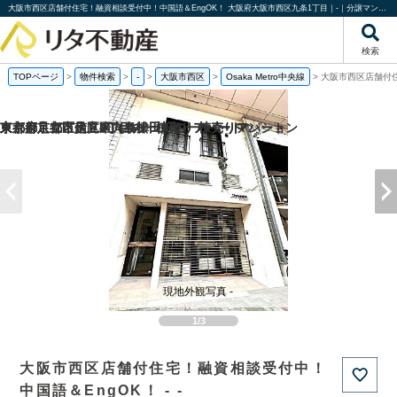
大阪市西区店舗付住宅！融資相談受付中！中国語＆EngOK！ 大阪府大阪市西区九条1丁目｜-｜分譲マンション情報｜株式会社リタ不動産
検索
TOPページ
>
物件検索
>
-
>
大阪市西区
>
Osaka Metro中央線
>
大阪市西区店舗付住
京都府京都市伏見区向島津田町の一棟売りマンション
京都府京都市南区東九条松田町の一棟売りアパート
東京都足立区足立2丁目の一棟売りアパート
東京都足立区足立4丁目の一棟売りアパート
現地外観写真 -
1/3
大阪市西区店舗付住宅！融資相談受付中！
中国語＆EngOK！ - -