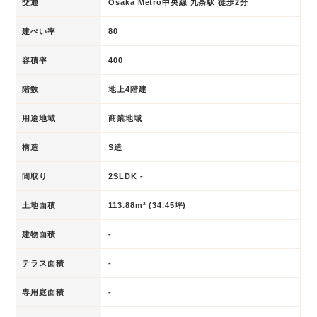
交通
Osaka Metro中央線 九条駅 徒歩2分
建ぺい率
80
容積率
400
階数
地上4階建
用途地域
商業地域
構造
S造
間取り
2SLDK -
土地面積
113.88m² (34.45坪)
建物面積
-
テラス面積
-
専用庭面積
-