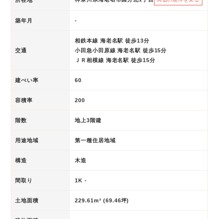
築年月
-
相鉄本線 海老名駅 徒歩13分
交通
小田急小田原線 海老名駅 徒歩15分
ＪＲ相模線 海老名駅 徒歩15分
建ぺい率
60
容積率
200
階数
地上3階建
用途地域
第一種住居地域
構造
木造
間取り
1K -
土地面積
229.61m² (69.46坪)