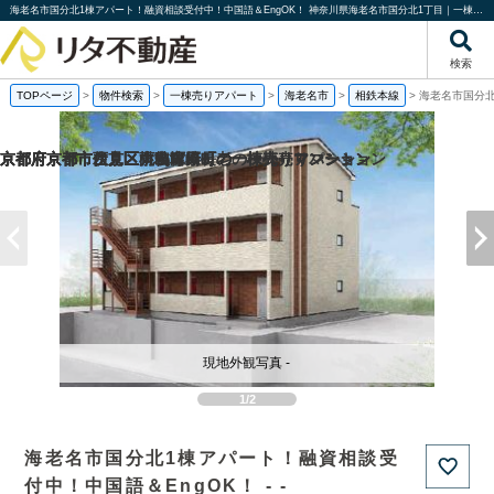
海老名市国分北1棟アパート！融資相談受付中！中国語＆EngOK！ 神奈川県海老名市国分北1丁目｜一棟売りアパート｜投資物件や収益物件｜株式会社リタ不動産
検索
TOPページ
>
物件検索
>
一棟売りアパート
>
海老名市
>
相鉄本線
>
海老名市国分北
京都府京都市伏見区桃山町泰長老の一棟売りマンション
京都府京都市伏見区向島津田町の一棟売りマンション
京都府京都市西京区大枝塚原町の一棟売りマンション
京都府京都市左京区下鴨宮崎町の一棟売りアパート
現地外観写真 -
1/2
海老名市国分北1棟アパート！融資相談受
付中！中国語＆EngOK！ - -