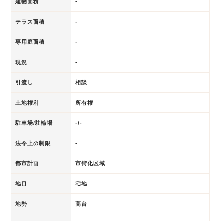
建物面積
-
テラス面積
-
専用庭面積
-
現況
-
引渡し
相談
土地権利
所有権
駐車場/駐輪場
-/-
法令上の制限
-
都市計画
市街化区域
地目
宅地
地勢
高台