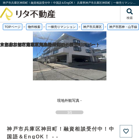
神戸市兵庫区神田町！融資相談受付中！中国語＆EngOK！ 兵庫県神戸市兵庫区神田町｜一棟売りマンション｜投資物件や収益物件｜株式会社リタ不動産
検索
TOPページ
>
物件検索
>
一棟売りマンション
>
神戸市兵庫区
>
神戸市西神・山手線
京都府京都市西京区川島野田町の一棟売りアパート
京都府京都市東山区東大路松原上る辰巳町の
京都府京都市南区東九条松田町の一棟売りアパート
東京都杉並区井草2丁目の一棟売りアパート
現地外観写真 -
1/1
神戸市兵庫区神田町！融資相談受付中！中
国語＆EngOK！ - -