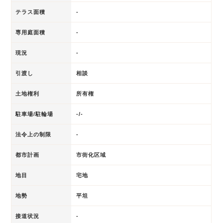
テラス面積
-
専用庭面積
-
現況
-
引渡し
相談
土地権利
所有権
駐車場/駐輪場
-/-
法令上の制限
-
都市計画
市街化区域
地目
宅地
地勢
平坦
接道状況
-