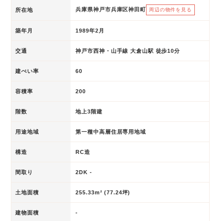
兵庫県神戸市兵庫区神田町
所在地
周辺の物件を見る
築年月
1989年2月
交通
神戸市西神・山手線 大倉山駅 徒歩10分
建ぺい率
60
容積率
200
階数
地上3階建
用途地域
第一種中高層住居専用地域
構造
RC造
間取り
2DK -
土地面積
255.33m² (77.24坪)
建物面積
-