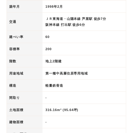
築年月
1998年2月
ＪＲ東海道・山陽本線 芦屋駅 徒歩7分
交通
阪神本線 打出駅 徒歩6分
建ぺい率
60
容積率
200
階数
地上2階建
用途地域
第一種中高層住居専用地域
構造
軽量鉄骨造
間取り
-
土地面積
316.16m² (95.64坪)
建物面積
-