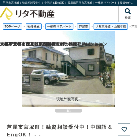
芦屋市宮塚町！融資相談受付中！中国語＆EngOK！ 兵庫県芦屋市宮塚町｜一棟売りアパート｜投資物件や収益物件｜株式会社リタ不動産
検索
TOPページ
>
物件検索
>
一棟売りアパート
>
芦屋市
>
ＪＲ東海道・山陽本線
>
芦
京都府京都市伏見区桃山町泰長老の一棟売りマンション
京都府京都市西京区大枝塚原町の一棟売りマンション
京都府京都市左京区下鴨宮崎町の一棟売りアパート
大阪府豊中市立花町1丁目の一棟売りマンション
現地外観写真 -
1/1
芦屋市宮塚町！融資相談受付中！中国語＆
EngOK！ - -