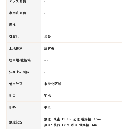
テラス面積
-
専用庭面積
-
現況
-
引渡し
相談
土地権利
所有権
駐車場/駐輪場
-/-
法令上の制限
-
都市計画
市街化区域
地目
宅地
地勢
平坦
接道: 東南 11.2ｍ 公道 道路幅: 15ｍ
接道状況
接道: 北西 1.8ｍ 私道 道路幅: 4ｍ