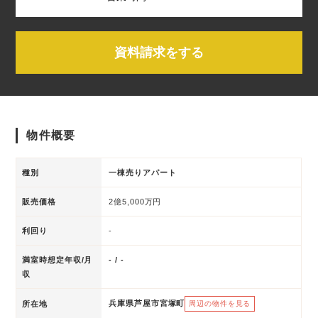
資料請求をする
物件概要
種別
一棟売りアパート
販売価格
2億5,000万円
利回り
-
満室時想定年収/月
- / -
収
兵庫県芦屋市宮塚町
所在地
周辺の物件を見る