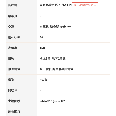
東京都渋谷区初台2丁目
所在地
周辺の物件を見る
築年月
-
交通
京王線 初台駅 徒歩7分
建ぺい率
60
容積率
150
階数
地上3階 地下1階建
用途地域
第一種低層住居専用地域
構造
RC造
間取り
-
土地面積
63.52m² (19.21坪)
建物面積
-