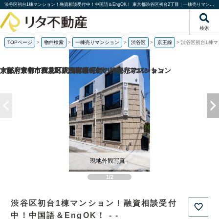
渋谷区初台1棟マンション！融資相談受付中！中国語＆EngOK！ 東京都渋谷区初台2丁目｜一棟売りマンション｜投資物件や収益物件｜株式会社リタ不動産
検索
TOPページ
>
物件検索
>
一棟売りマンション
>
渋谷区
>
京王線
>
渋谷区初台1棟マ
京都府京都市伏見区桃山町泰長老の一棟売りマンション
京都府京都市西京区大枝塚原町の一棟売りマンション
京都府京都市左京区下鴨宮崎町の一棟売りアパート
大阪府豊中市立花町1丁目の一棟売りマンション
現地外観写真 -
1/2
渋谷区初台1棟マンション！融資相談受付
中！中国語＆EngOK！ - -