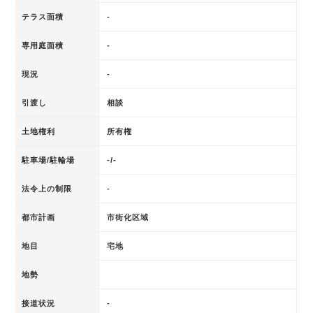
テラス面積
-
専用庭面積
-
現況
-
引渡し
相談
土地権利
所有権
駐車場/駐輪場
-/-
法令上の制限
-
都市計画
市街化区域
地目
宅地
地勢
接道状況
-