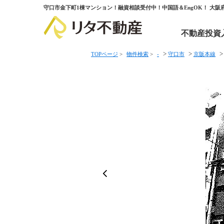
守口市金下町1棟マンション！融資相談受付中！中国語＆EngOK！ 大
不動産投資
>
>
TOPページ
>
物件検索
>
-
守口市
京阪本線