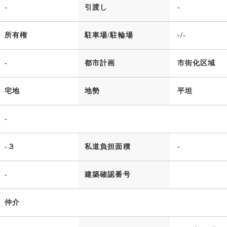
-
引渡し
-
所有権
駐車場/駐輪場
-/-
-
都市計画
市街化区域
宅地
地勢
平坦
-
-３
私道負担面積
-
-
建築確認番号
仲介