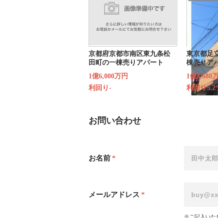
京都府京都市南区東九条松
東京都足
田町の一棟売りアパート
棟売りア
1億6,000万円
1億3,680
利回り-
利回り5.2
お問い合わせ
お名前
*
メールアドレス
*
※ご記入いた