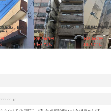
立区足立2丁目の一
千葉県市川市市川4丁目の一
千葉県松戸市松
パート
棟売りマンション
りマンション
万円
1億3,500万円
1億3,500万円
%
利回り7.1%
利回り7.0%
だいたメールアドレス宛てに、お問い合わせ内容の確認メールをお送りいたします。