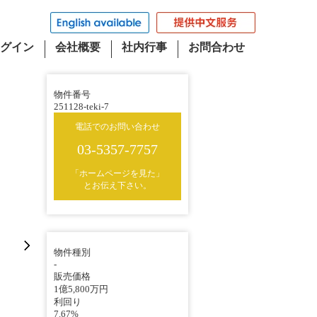
グイン
会社概要
社内行事
お問合わせ
物件番号
251128-teki-7
電話でのお問い合わせ
03-5357-7757
「ホームページを見た」
とお伝え下さい。
物件種別
-
販売価格
1億5,800万円
利回り
7.67%