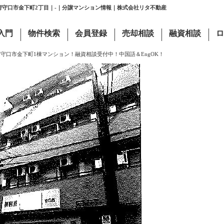
阪府守口市金下町2丁目｜-｜分譲マンション情報｜株式会社リタ不動産
入門
物件検索
会員登録
売却相談
融資相談
ロ
>
守口市金下町1棟マンション！融資相談受付中！中国語＆EngOK！