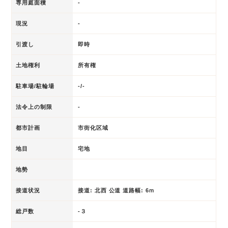
専用庭面積
-
現況
-
引渡し
即時
土地権利
所有権
駐車場/駐輪場
-/-
法令上の制限
-
都市計画
市街化区域
地目
宅地
地勢
接道状況
接道: 北西 公道 道路幅: 6ｍ
総戸数
-３