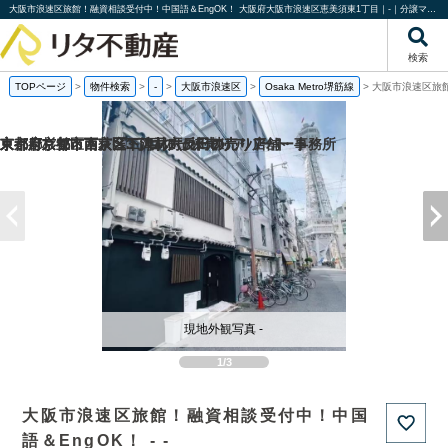
大阪市浪速区旅館！融資相談受付中！中国語＆EngOK！ 大阪府大阪市浪速区恵美須東1丁目｜-｜分譲マンション情報｜株式会社リタ不動産
検索
TOPページ
>
物件検索
>
-
>
大阪市浪速区
>
Osaka Metro堺筋線
>
大阪市浪速区旅館
京都府京都市西京区下津林六反田の売り店舗・事務所
京都府京都市西京区下津林六反田の
京都府京都市下京区二人司町の一棟売りアパート
東京都杉並区南荻窪3丁目の一棟売りアパート
現地外観写真 -
1/3
大阪市浪速区旅館！融資相談受付中！中国
語＆EngOK！ - -