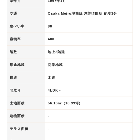
築年月
1967年1月
交通
Osaka Metro堺筋線 恵美須町駅 徒歩3分
建ぺい率
80
容積率
400
階数
地上2階建
用途地域
商業地域
構造
木造
間取り
4LDK -
土地面積
56.16m² (16.99坪)
建物面積
-
テラス面積
-