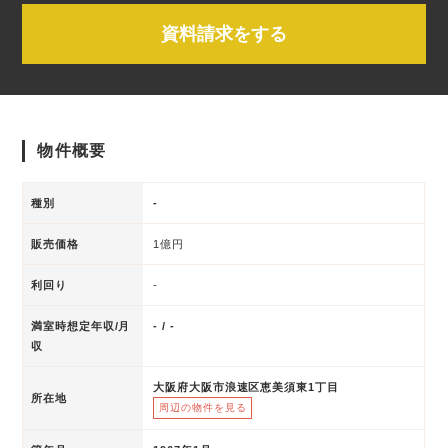
資料請求をする
物件概要
種別
-
販売価格
1億円
利回り
-
満室時想定年収/月
- / -
収
大阪府大阪市浪速区恵美須東1丁目
所在地
周辺の物件を見る