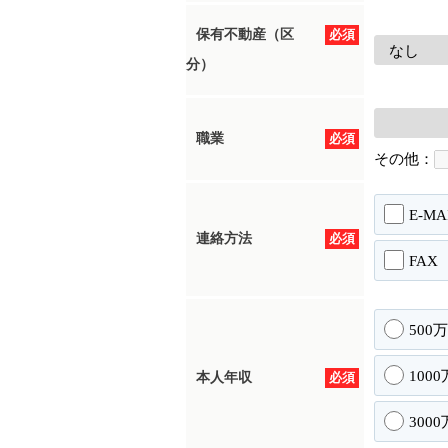
保有不動産（区
必須
分）
職業
必須
その他：
E-MA
連絡方法
必須
FAX
500
100
本人年収
必須
300