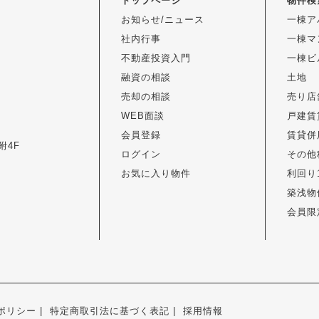
トップページ
物件検
お知らせ/ニュース
一棟ア
社内行事
一棟マ
不動産投資入門
一棟ビ
融資の相談
土地
売却の相談
売り店
WEB面談
戸建賃
会員登録
賃貸併
附4F
ログイン
その他
お気に入り物件
利回り
築浅物
会員限
ポリシー
特定商取引法に基づく表記
採用情報