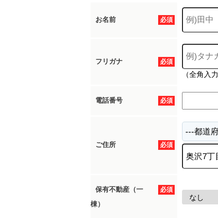
お名前
必須
フリガナ
必須
（全角入
電話番号
必須
ご住所
必須
保有不動産（一
必須
棟）