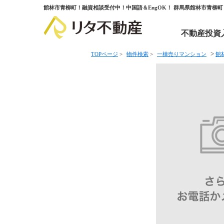
館林市青柳町！融資相談受付中！中国語＆EngOK！ 群馬県館林市青柳
不動産投資
>
TOPページ
>
物件検索
>
一棟売りマンション
館