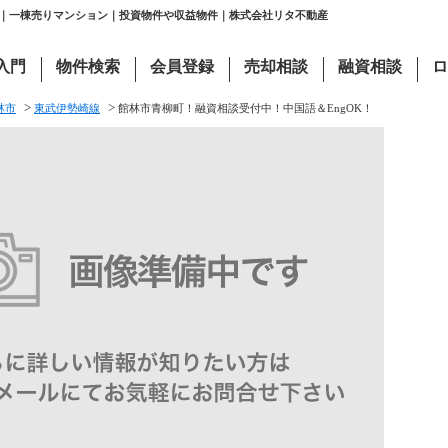
町｜一棟売りマンション｜投資物件や収益物件｜株式会社リタ不動産
入門
物件検索
会員登録
売却相談
融資相談
ロ
>
>
林市
東武伊勢崎線
館林市青柳町！融資相談受付中！中国語＆EngOK！