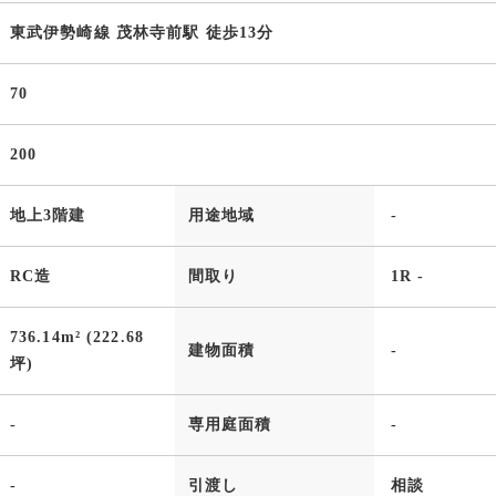
東武伊勢崎線 茂林寺前駅 徒歩13分
70
200
地上3階建
用途地域
-
RC造
間取り
1R -
736.14m² (222.68
建物面積
-
坪)
-
専用庭面積
-
-
引渡し
相談