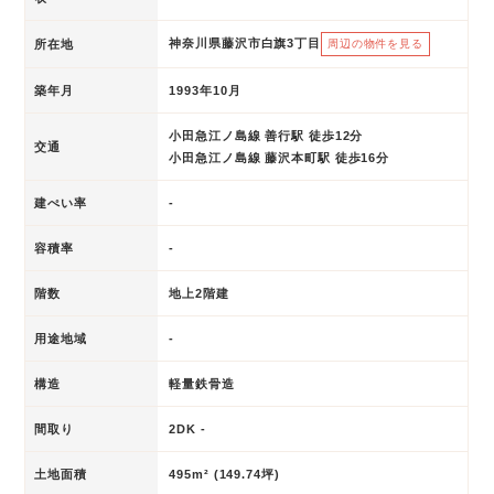
神奈川県藤沢市白旗3丁目
所在地
周辺の物件を見る
築年月
1993年10月
小田急江ノ島線 善行駅 徒歩12分
交通
小田急江ノ島線 藤沢本町駅 徒歩16分
建ぺい率
-
容積率
-
階数
地上2階建
用途地域
-
構造
軽量鉄骨造
間取り
2DK -
土地面積
495m² (149.74坪)