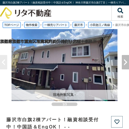
藤沢市白旗2棟アパート！融資相談受付中！中国語＆EngOK！ 神奈川県藤沢市白旗3丁目｜一棟売りアパート｜投資物件や収益物件｜株式会社リタ不動産
検索
TOPページ
>
物件検索
>
一棟売りアパート
>
藤沢市
>
小田急江ノ島線
>
藤沢市白旗
福岡県福岡市城南区梅林2丁目の一棟売りアパート
京都府京都市西京区下津林六反田の売り店舗・事務所
京都府京都市西京区下津林六反田の
京都府京都市下京区二人司町の一棟売りアパート
現地外観写真 -
1/3
藤沢市白旗2棟アパート！融資相談受付
中！中国語＆EngOK！ - -