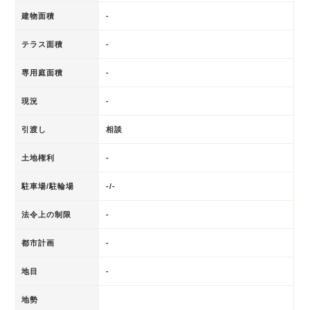
建物面積
-
テラス面積
-
専用庭面積
-
現況
-
引渡し
相談
土地権利
-
駐車場/駐輪場
-/-
法令上の制限
-
都市計画
-
地目
-
地勢