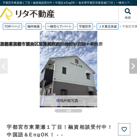
宇都宮市東簗瀬１丁目！融資相談受付中！中国語＆EngOK！ 栃木県宇都宮市東簗瀬1丁目｜一棟売りアパート｜投資物件や収益物件｜株式会社リタ不動産
検索
TOPページ
>
物件検索
>
一棟売りアパート
>
宇都宮市
>
ＪＲ東北本線
>
宇都宮市東
福岡県福岡市城南区梅林2丁目の一棟売りアパート
京都府京都市西京区下津林六反田の売り店舗・事務所
京都府京都市西京区下津林六反田の
京都府京都市下京区二人司町の一棟売りアパート
現地外観写真 -
1/9
宇都宮市東簗瀬１丁目！融資相談受付中！
中国語＆EngOK！ - -