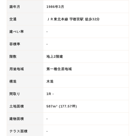
築年月
1986年3月
交通
ＪＲ東北本線 宇都宮駅 徒歩32分
建ぺい率
-
容積率
-
階数
地上2階建
用途地域
第一種住居地域
構造
木造
間取り
1R -
土地面積
587m² (177.57坪)
建物面積
-
テラス面積
-