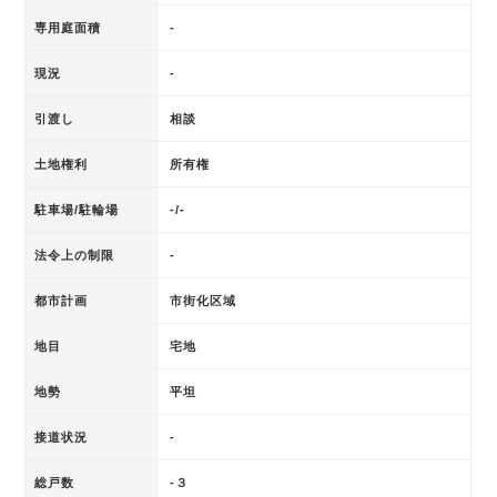
専用庭面積
-
現況
-
引渡し
相談
土地権利
所有権
駐車場/駐輪場
-/-
法令上の制限
-
都市計画
市街化区域
地目
宅地
地勢
平坦
接道状況
-
総戸数
-３