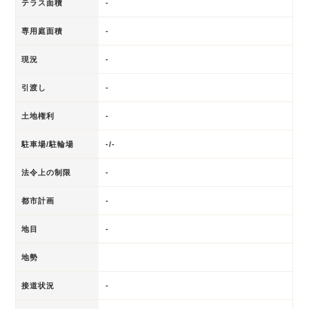
テラス面積
-
専用庭面積
-
現況
-
引渡し
-
土地権利
-
駐車場/駐輪場
-/-
法令上の制限
-
都市計画
-
地目
-
地勢
接道状況
-