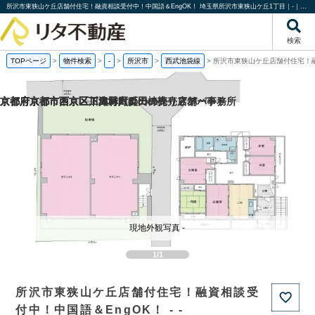
所沢市東狭山ケ丘店舗付住宅！融資相談受付中！中国語＆EngOK！ 埼玉県所沢市東狭山ケ丘1丁目｜-｜分譲マンション情報｜株式会社リタ不動産
検索
TOPページ
>
物件検索
>
-
>
所沢市
>
西武池袋線
>
所沢市東狭山ケ丘店舗付住宅！融
京都府京都市西京区下津林六反田の売り店舗・事務所
京都府京都市西京区川島野田町の一棟売りアパート
京都府京都市西京区下津林六反田の
京都府京都市下京区二人司町の一棟売りアパート
現地外観写真 -
1/1
所沢市東狭山ケ丘店舗付住宅！融資相談受
付中！中国語＆EngOK！ - -