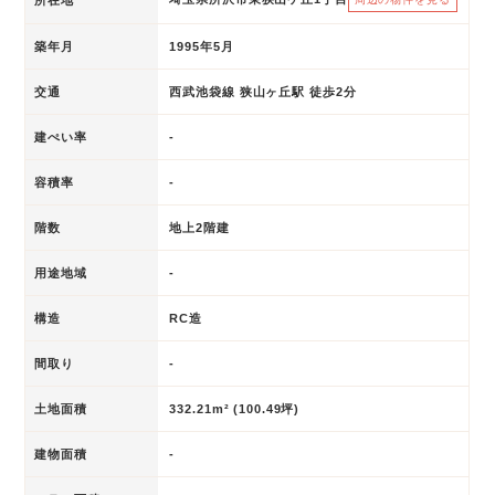
築年月
1995年5月
交通
西武池袋線 狭山ヶ丘駅 徒歩2分
建ぺい率
-
容積率
-
階数
地上2階建
用途地域
-
構造
RC造
間取り
-
土地面積
332.21m² (100.49坪)
建物面積
-