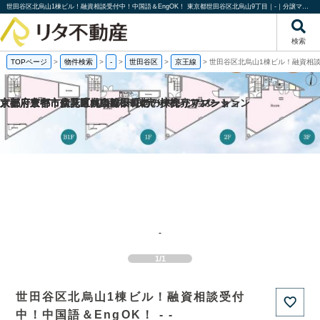
世田谷区北烏山1棟ビル！融資相談受付中！中国語＆EngOK！ 東京都世田谷区北烏山9丁目｜-｜分譲マンション情報｜株式会社リタ不動産
検索
TOPページ
>
物件検索
>
-
>
世田谷区
>
京王線
>
世田谷区北烏山1棟ビル！融資相談
京都府京都市伏見区桃山町泰長老の一棟売りマンション
京都府京都市伏見区向島津田町の一棟売りマンション
京都府京都市南区東九条松田町の一棟売りアパート
大阪府豊中市立花町1丁目の一棟売りマンション
-
1/1
世田谷区北烏山1棟ビル！融資相談受付
中！中国語＆EngOK！ - -