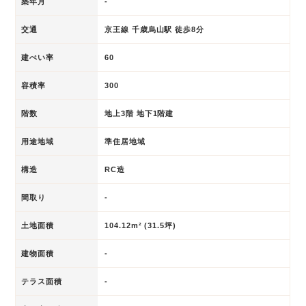
築年月
-
交通
京王線 千歳烏山駅 徒歩8分
建ぺい率
60
容積率
300
階数
地上3階 地下1階建
用途地域
準住居地域
構造
RC造
間取り
-
土地面積
104.12m² (31.5坪)
建物面積
-
テラス面積
-