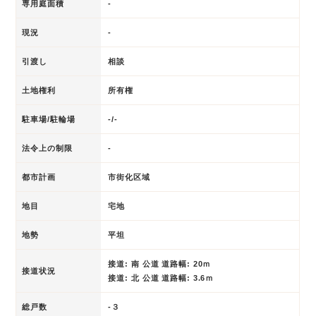
専用庭面積
-
現況
-
引渡し
相談
土地権利
所有権
駐車場/駐輪場
-/-
法令上の制限
-
都市計画
市街化区域
地目
宅地
地勢
平坦
接道: 南 公道 道路幅: 20ｍ
接道状況
接道: 北 公道 道路幅: 3.6ｍ
総戸数
-３