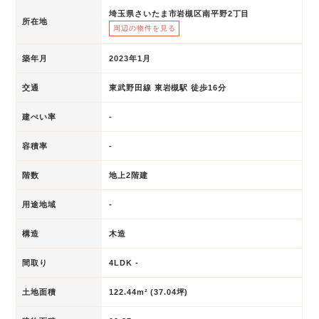
埼玉県さいたま市岩槻区南平野2丁目
所在地
周辺の物件を見る
築年月
2023年1月
交通
東武野田線 東岩槻駅 徒歩16分
建ぺい率
-
容積率
-
階数
地上2階建
用途地域
-
構造
木造
間取り
4LDK -
土地面積
122.44m² (37.04坪)