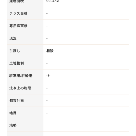
建物面積
99.37㎡
テラス面積
-
専用庭面積
-
現況
-
引渡し
相談
土地権利
-
駐車場/駐輪場
-/-
法令上の制限
-
都市計画
-
地目
-
地勢