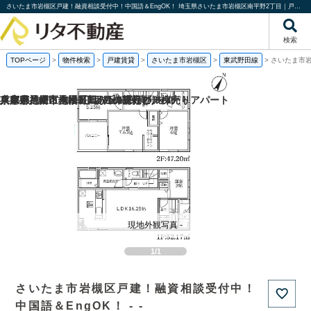
さいたま市岩槻区戸建！融資相談受付中！中国語＆EngOK！ 埼玉県さいたま市岩槻区南平野2丁目｜戸建賃貸｜投資物件や収益物件｜株式会社リタ不動産
検索
TOPページ
>
物件検索
>
戸建賃貸
>
さいたま市岩槻区
>
東武野田線
>
さいたま市岩
兵庫県神戸市垂水区旭が丘3丁目の一棟売りアパート
兵庫県尼崎市七松町1丁目の1棟売りビル
京都府八幡市八幡長田の1棟売りビル
東京都足立区梅田1丁目の一棟売りアパート
現地外観写真 -
1/1
さいたま市岩槻区戸建！融資相談受付中！
中国語＆EngOK！ - -