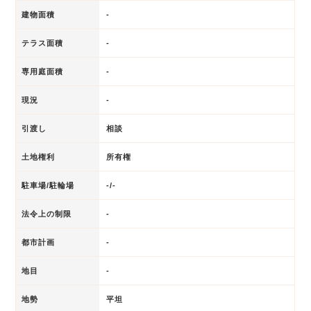
建物面積
-
テラス面積
-
専用庭面積
-
現況
-
引渡し
相談
土地権利
所有権
駐車場/駐輪場
-/-
法令上の制限
-
都市計画
-
地目
-
地勢
平坦