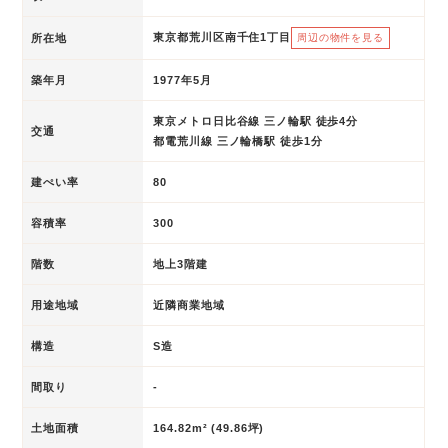
東京都荒川区南千住1丁目
所在地
周辺の物件を見る
築年月
1977年5月
東京メトロ日比谷線 三ノ輪駅 徒歩4分
交通
都電荒川線 三ノ輪橋駅 徒歩1分
建ぺい率
80
容積率
300
階数
地上3階建
用途地域
近隣商業地域
構造
S造
間取り
-
土地面積
164.82m² (49.86坪)