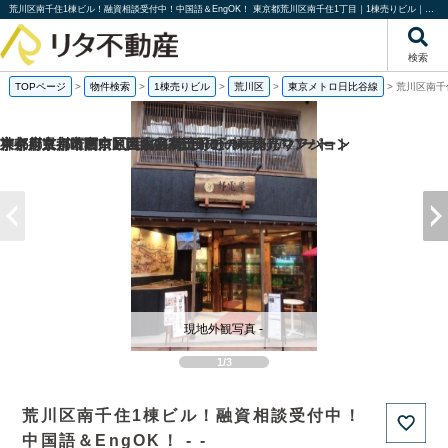
荒川区南千住1棟ビル！融資相談受付中！中国語＆EngOK！ 東京都荒川区南千住1丁目｜1棟売りビル｜株式会社リタ不動産
検索
TOPページ
>
物件検索
>
1棟売りビル
>
荒川区
>
東京メトロ日比谷線
>
荒川区南千
京都府京都市西京区嵐山谷ケ辻子町の一棟売りアパート
京都府京都市右京区西院南高田町の一棟売りマンション
東京都文京区関口1丁目の1棟売りビル
神奈川県川崎市中原区木月3丁目の一棟売りアパート
現地外観写真 -
1/3
荒川区南千住1棟ビル！融資相談受付中！
中国語＆EngOK！ - -