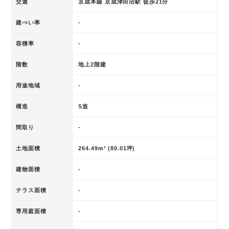
交通
京成本線 京成津田沼駅 徒歩21分
建ぺい率
-
容積率
-
階数
地上2階建
用途地域
-
構造
S造
間取り
-
土地面積
264.49m² (80.01坪)
建物面積
-
テラス面積
-
専用庭面積
-