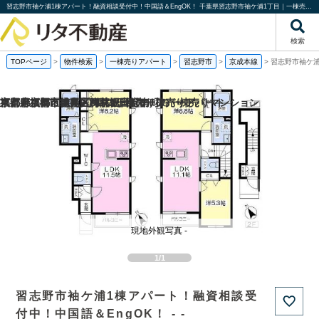
習志野市袖ケ浦1棟アパート！融資相談受付中！中国語＆EngOK！ 千葉県習志野市袖ケ浦1丁目｜一棟売りアパート｜投資物件や収益物件｜株式会社リタ不動産
検索
TOPページ
>
物件検索
>
一棟売りアパート
>
習志野市
>
京成本線
>
習志野市袖ケ浦
福岡県福岡市城南区梅林2丁目の一棟売りアパート
京都府京都市伏見区深草堀田町の
京都府京都市南区吉祥院観音堂南町の一棟売りマンション
東京都板橋区徳丸6丁目の一棟売りアパート
現地外観写真 -
1/1
習志野市袖ケ浦1棟アパート！融資相談受
付中！中国語＆EngOK！ - -