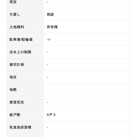
現況
-
引渡し
相談
土地権利
所有権
駐車場/駐輪場
-/-
法令上の制限
-
都市計画
-
地目
-
地勢
接道状況
-
総戸数
4戸３
私道負担面積
-