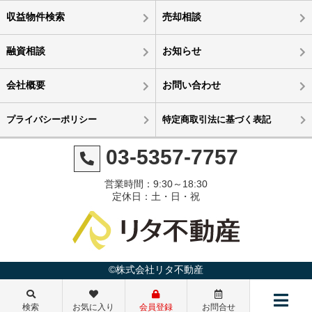
収益物件検索
売却相談
融資相談
お知らせ
会社概要
お問い合わせ
プライバシーポリシー
特定商取引法に基づく表記
03-5357-7757
営業時間：9:30～18:30
定休日：土・日・祝
©株式会社リタ不動産
7,980万円
5,500万円
6,900万円
6,330万円
検索
お気に入り
会員登録
お問合せ
利回り5.8%
利回り-
利回り-
利回り6.0%