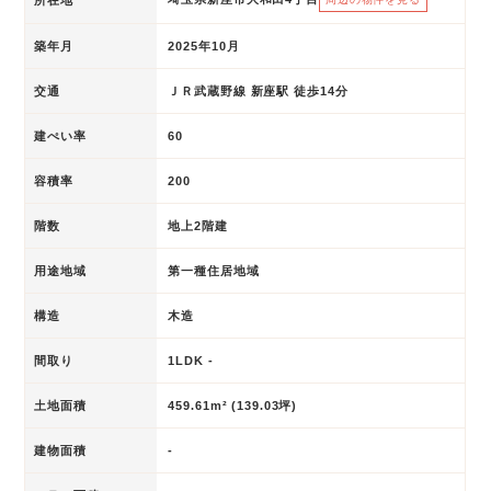
築年月
2025年10月
交通
ＪＲ武蔵野線 新座駅 徒歩14分
建ぺい率
60
容積率
200
階数
地上2階建
用途地域
第一種住居地域
構造
木造
間取り
1LDK -
土地面積
459.61m² (139.03坪)
建物面積
-