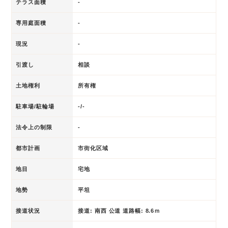
テラス面積
-
専用庭面積
-
現況
-
引渡し
相談
土地権利
所有権
駐車場/駐輪場
-/-
法令上の制限
-
都市計画
市街化区域
地目
宅地
地勢
平坦
接道状況
接道: 南西 公道 道路幅: 8.6ｍ