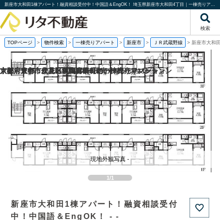
新座市大和田1棟アパート！融資相談受付中！中国語＆EngOK！ 埼玉県新座市大和田4丁目｜一棟売りアパート｜投資物件や収益物件｜株式会社リタ不動産
検索
TOPページ
>
物件検索
>
一棟売りアパート
>
新座市
>
ＪＲ武蔵野線
>
新座市大和田
京都府京都市伏見区桃山町泰長老の一棟売りマンション
京都府京都市伏見区向島津田町の一棟売りマンション
京都府京都市左京区下鴨宮崎町の一棟売りアパート
大阪府豊中市立花町1丁目の一棟売りマンション
現地外観写真 -
1/1
新座市大和田1棟アパート！融資相談受付
中！中国語＆EngOK！ - -