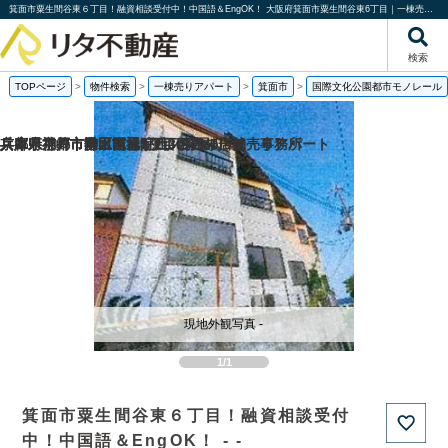
箕面市粟生間谷東６丁目！融資相談受付中！中国語＆EngOK！ 大阪府箕面市粟生間谷東6丁目｜一棟売りアパート｜投資物件や収益物件｜株式会社リタ不動産
検索
TOPページ
>
物件検索
>
一棟売りアパート
>
箕面市
>
国際文化公園都市モノレール
京都府京都市南区吉祥院西ノ茶屋町の
兵庫県神戸市垂水区旭が丘3丁目の一棟売りアパート
兵庫県尼崎市神田南通3丁目の売り店舗・事務所
兵庫県神戸市灘区琵琶町1丁目の
現地外観写真 -
1/1
箕面市粟生間谷東６丁目！融資相談受付
中！中国語＆EngOK！ - -