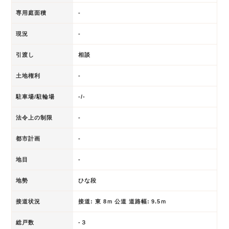
専用庭面積
-
現況
-
引渡し
相談
土地権利
-
駐車場/駐輪場
-/-
法令上の制限
-
都市計画
-
地目
-
地勢
ひな段
接道状況
接道: 東 8ｍ 公道 道路幅: 9.5ｍ
総戸数
-３