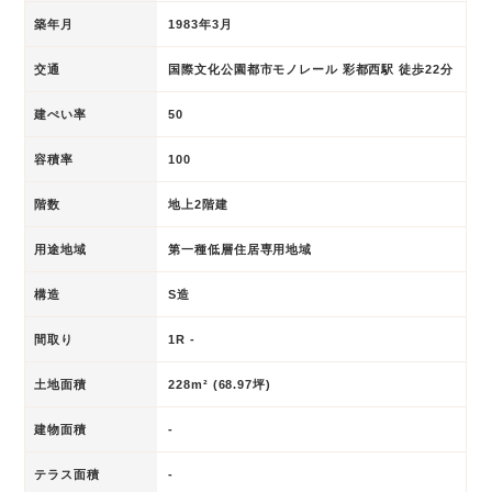
築年月
1983年3月
交通
国際文化公園都市モノレール 彩都西駅 徒歩22分
建ぺい率
50
容積率
100
階数
地上2階建
用途地域
第一種低層住居専用地域
構造
S造
間取り
1R -
土地面積
228m² (68.97坪)
建物面積
-
テラス面積
-