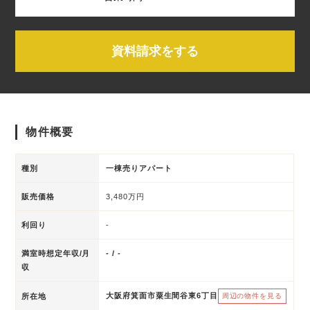
資料請求をする
物件概要
種別
一棟売りアパート
販売価格
3,480万円
利回り
-
満室時想定年収/月
- / -
収
大阪府箕面市粟生間谷東6丁目
所在地
周辺の物件を見る