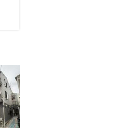
住6丁目の
ト