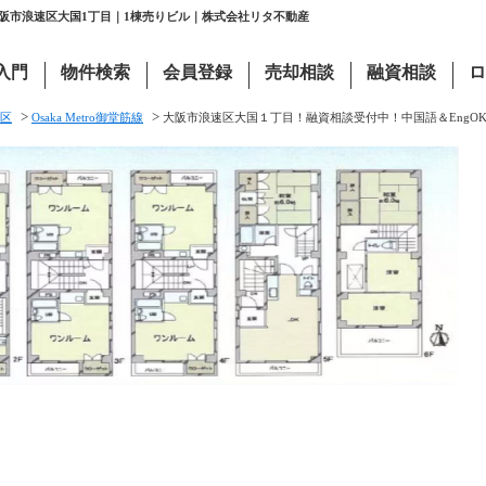
大阪市浪速区大国1丁目｜1棟売りビル｜株式会社リタ不動産
入門
物件検索
会員登録
売却相談
融資相談
ロ
>
>
区
Osaka Metro御堂筋線
大阪市浪速区大国１丁目！融資相談受付中！中国語＆EngO