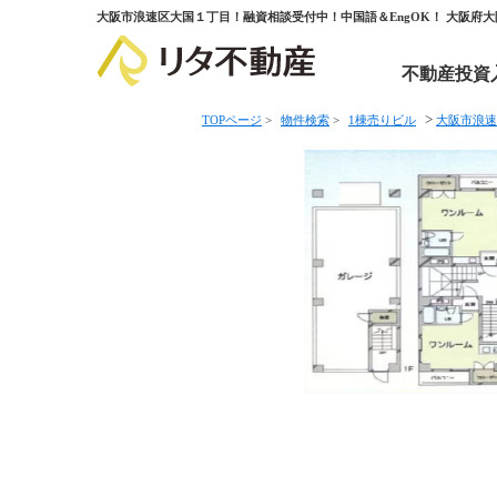
大阪市浪速区大国１丁目！融資相談受付中！中国語＆EngOK！ 大阪府
不動産投資
>
TOPページ
>
物件検索
>
1棟売りビル
大阪市浪速