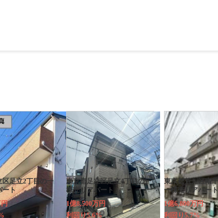
立区足立2丁目の一
東京都足立区足立4丁目の一
東京都荒川区南千
パート
棟売りアパート
一棟売りアパー
万円
1億8,500万円
1億6,800万円
%
利回り5.6%
利回り5.7%