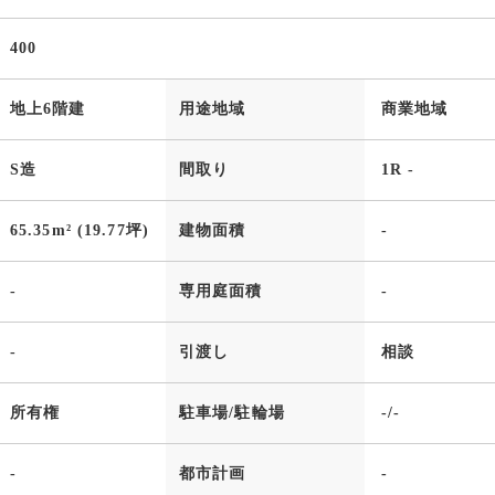
400
地上6階建
用途地域
商業地域
S造
間取り
1R -
65.35m² (19.77坪)
建物面積
-
-
専用庭面積
-
-
引渡し
相談
所有権
駐車場/駐輪場
-/-
-
都市計画
-