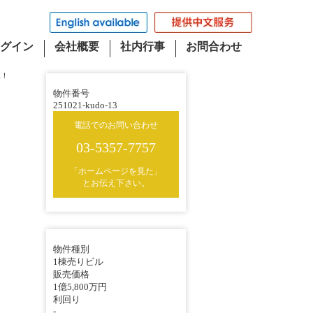
グイン
会社概要
社内行事
お問合わせ
K！
物件番号
251021-kudo-13
電話でのお問い合わせ
03-5357-7757
「ホームページを見た」
とお伝え下さい。
物件種別
1棟売りビル
販売価格
1億5,800万円
利回り
-